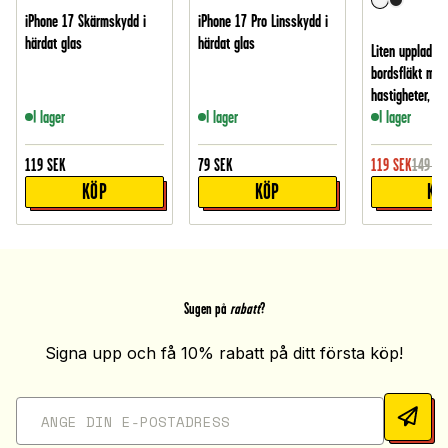
iPhone 17 Skärmskydd i
iPhone 17 Pro Linsskydd i
härdat glas
härdat glas
Liten uppladdn
bordsfläkt med
hastigheter, Vit
I lager
I lager
I lager
119
SEK
79
SEK
119
SEK
149
SE
KÖP
KÖP
KÖ
Sugen på
rabatt
?
Signa upp och få 10% rabatt på ditt första köp!