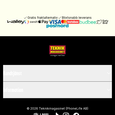
Gratis fraktalternativ
Blixtsnabb leverans
Kundtjänst
Information
©
2026
Teknikmagasinet (PhoneLife AB)