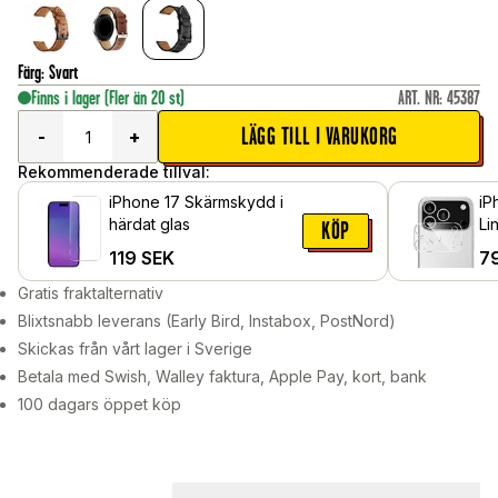
Färg
:
Svart
Finns i lager
(Fler än 20 st)
ART. NR
:
45387
LÄGG TILL I VARUKORG
-
+
Rekommenderade tillval:
iPhone 17 Skärmskydd i
iP
härdat glas
Li
KÖP
119
SEK
7
Gratis fraktalternativ
Blixtsnabb leverans (Early Bird, Instabox, PostNord)
Skickas från vårt lager i Sverige
Betala med Swish, Walley faktura, Apple Pay, kort, bank
100 dagars öppet köp