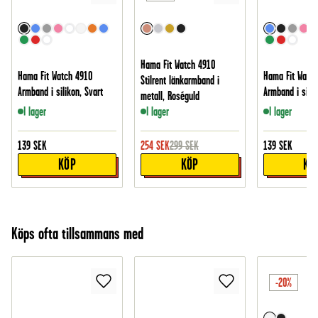
Hama Fit Watch 4910
Hama Fit Watch 4910
Hama Fit Watch
Stilrent länkarmband i
Armband i silikon, Svart
Armband i silik
metall, Roséguld
I lager
I lager
I lager
139
SEK
254
SEK
299
SEK
139
SEK
KÖP
KÖP
KÖ
Köps ofta tillsammans med
-20%