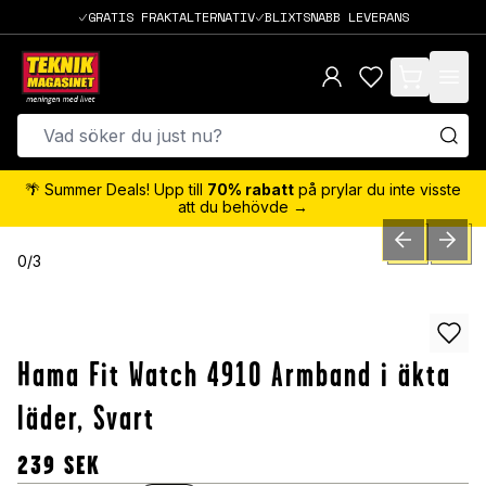
GRATIS FRAKTALTERNATIV
BLIXTSNABB LEVERANS
items in cart,
🌴 Summer Deals! Upp till
70% rabatt
på prylar du inte visste
att du behövde →
PREVIOUS SLID
NEXT S
0
/
3
Hama Fit Watch 4910 Armband i äkta
läder, Svart
239
SEK