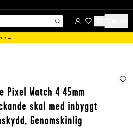
MENY
items in cart, view 
övde →
e Pixel Watch 4 45mm
ckande skal med inbyggt
skydd, Genomskinlig