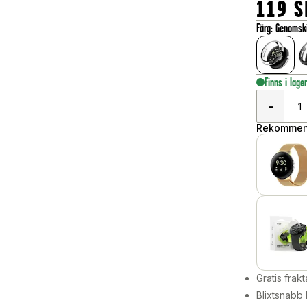
119
S
Färg
:
Genomski
Finns i lage
-
Rekommend
Gratis frakt
Blixtsnabb 