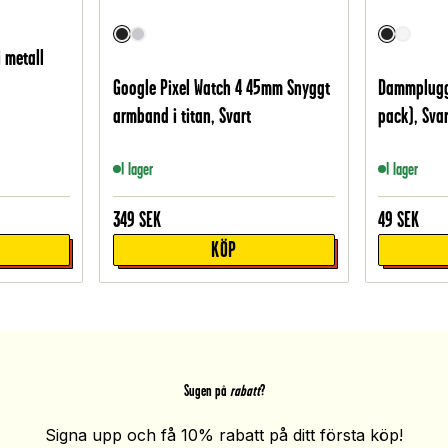
 metall
Google Pixel Watch 4 45mm Snyggt
Dammplugg 
armband i titan, Svart
pack), Svar
I lager
I lager
349
SEK
49
SEK
KÖP
Sugen på
rabatt
?
Signa upp och få 10% rabatt på ditt första köp!