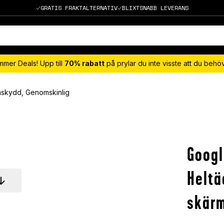
GRATIS FRAKTALTERNATIV
BLIXTSNABB LEVERANS
mmer Deals! Upp till
70% rabatt
på prylar du inte visste att du beh
mskydd, Genomskinlig
Googl
Heltä
skärm