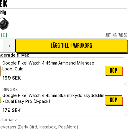
EK
nlig
r
(11)
ART. NR
:
70136
LÄGG TILL I VARUKORG
+
erade tillval:
Google Pixel Watch 4 45mm Armband Milanese
Loop, Guld
KÖP
199
SEK
RINGKE
Google Pixel Watch 4 45mm Skärmskydd skyddsfilm
KÖP
- Dual Easy Pro (2-pack)
179
SEK
alternativ
leverans (Early Bird, Instabox, PostNord)