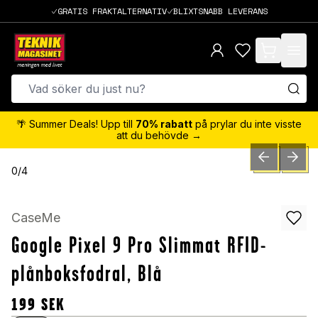
GRATIS FRAKTALTERNATIV
BLIXTSNABB LEVERANS
items in cart,
🌴 Summer Deals! Upp till
70% rabatt
på prylar du inte visste
att du behövde →
PREVIOUS SLID
NEXT S
0
/
4
CaseMe
Google Pixel 9 Pro Slimmat RFID-
plånboksfodral, Blå
199
SEK