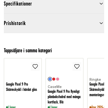
Specifikationer
Prishistorik
Toppsäljare i samma kategori
Ringke
Google Pixel 9 Pro
Google Pixel 9 
CaseMe
Skärmskydd i härdat glas
Skärmskydd i 
Google Pixel 9 Pro Rymligt
monteringsram 
plånboksfodral med många
kortfack, Blå
I lager
I lager
Åter 2026-08-