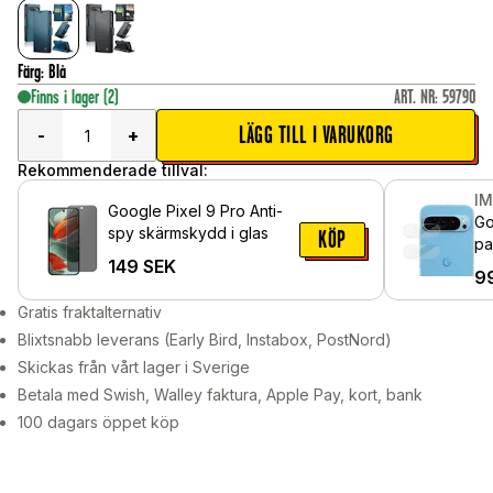
Färg
:
Blå
Finns i lager
(2)
ART. NR
:
59790
LÄGG TILL I VARUKORG
-
+
Rekommenderade tillval:
I
Google Pixel 9 Pro Anti-
Go
spy skärmskydd i glas
KÖP
pa
149
SEK
9
Gratis fraktalternativ
Blixtsnabb leverans (Early Bird, Instabox, PostNord)
Skickas från vårt lager i Sverige
Betala med Swish, Walley faktura, Apple Pay, kort, bank
100 dagars öppet köp