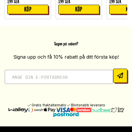
199
SEK
199
SEK
199
SEK
KÖP
KÖP
KÖ
Sugen på
rabatt
?
Signa upp och få 10% rabatt på ditt första köp!
Gratis fraktalternativ
Blixtsnabb leverans