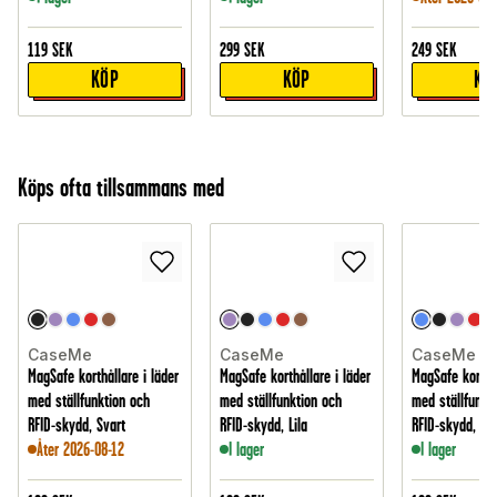
119
SEK
299
SEK
249
SEK
KÖP
KÖP
KÖ
Köps ofta tillsammans med
CaseMe
CaseMe
CaseMe
MagSafe korthållare i läder
MagSafe korthållare i läder
MagSafe korthål
med ställfunktion och
med ställfunktion och
med ställfunkt
RFID-skydd, Svart
RFID-skydd, Lila
RFID-skydd, Bl
Åter 2026-08-12
I lager
I lager