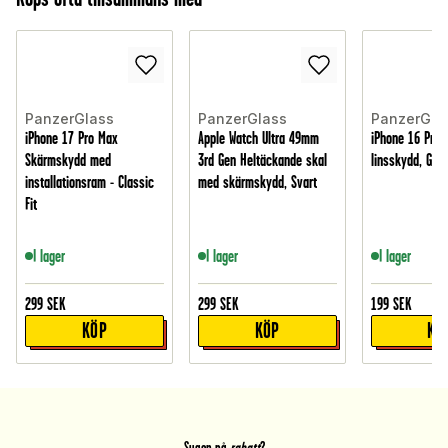
PanzerGlass
PanzerGlass
PanzerGla
iPhone 17 Pro Max
Apple Watch Ultra 49mm
iPhone 16 Pro
Skärmskydd med
3rd Gen Heltäckande skal
linsskydd, Gen
installationsram - Classic
med skärmskydd, Svart
Fit
I lager
I lager
I lager
299
SEK
299
SEK
199
SEK
KÖP
KÖP
KÖ
Sugen på
rabatt
?