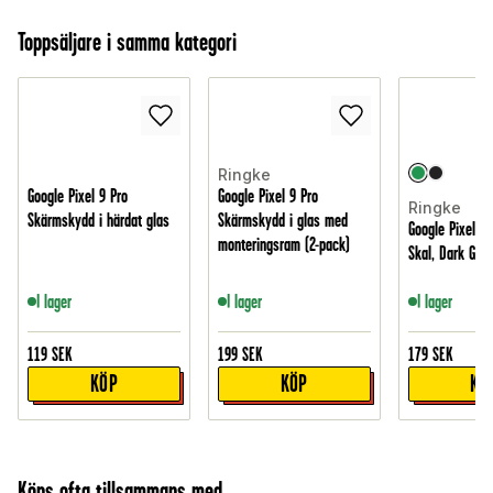
Toppsäljare i samma kategori
Ringke
Google Pixel 9 Pro
Google Pixel 9 Pro
Ringke
Skärmskydd i härdat glas
Skärmskydd i glas med
Google Pixel 9
monteringsram (2-pack)
Skal, Dark Gre
I lager
I lager
I lager
119
SEK
199
SEK
179
SEK
KÖP
KÖP
KÖ
Köps ofta tillsammans med