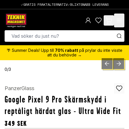
GRATIS FRAKTALTERNATIV
BLIXTSNABB LEVERANS
items in cart,
🌴 Summer Deals! Upp till
70% rabatt
på prylar du inte visste
att du behövde →
PREVIOUS SLID
NEXT S
0
/
3
PanzerGlass
Google Pixel 9 Pro Skärmskydd i
reptåligt härdat glas - Ultra Wide Fit
349
SEK