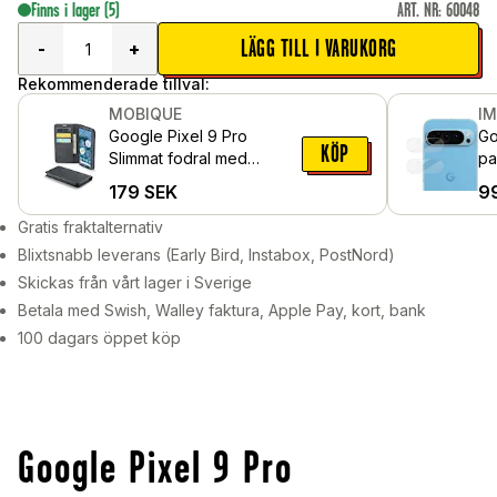
Finns i lager
(5)
ART. NR
:
60048
LÄGG TILL I VARUKORG
-
+
Rekommenderade tillval:
MOBIQUE
I
Google Pixel 9 Pro
Go
KÖP
Slimmat fodral med
pa
kortfack, Svart
179
SEK
9
Gratis fraktalternativ
Blixtsnabb leverans (Early Bird, Instabox, PostNord)
Skickas från vårt lager i Sverige
Betala med Swish, Walley faktura, Apple Pay, kort, bank
100 dagars öppet köp
Google Pixel 9 Pro