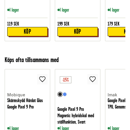
I lager
I lager
I lager
119
SEK
199
SEK
179
SEK
KÖP
KÖP
KÖ
Köps ofta tillsammans med
-15%
Mobique
Imak
Skärmskydd Härdat Glas
Google Pixel 9 
Google Pixel 9 Pro
TPU, Genomskin
Google Pixel 9 Pro
Magnetic hybridskal med
ställfunktion, Svart
I lager
I lager
I lager