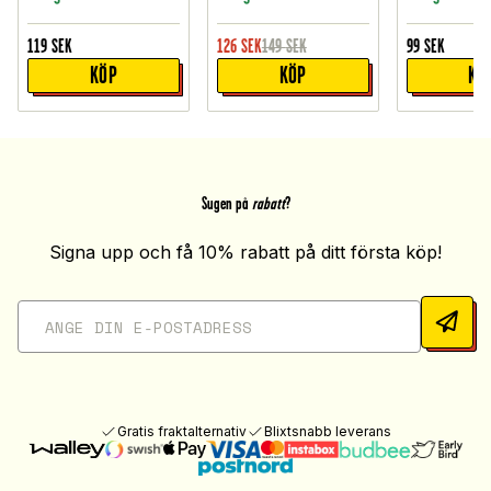
119
SEK
126
SEK
149
SEK
99
SEK
KÖP
KÖP
KÖ
Sugen på
rabatt
?
Signa upp och få 10% rabatt på ditt första köp!
Gratis fraktalternativ
Blixtsnabb leverans