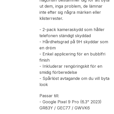
någonsin bestämmer dig för att byta
ut dem, inga problem, de lämnar
inte efter sig några märken eller
klisterrester.
- 2-pack kameraskydd som håller
telefonen ständigt skyddad
- Hårdhetsgrad på 9H skyddar som
en dröm
- Enkel applicering för en bubblfri
finish
- Inkluderar rengöringskit för en
smidig förberedelse
- Spårlöst avtagande om du vill byta
look
Passar till:
- Google Pixel 9 Pro (6.3" 2023)
GR83Y / GEC77 / GWVK6