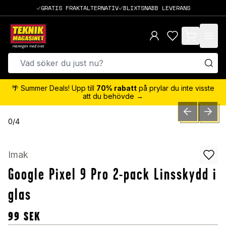
GRATIS FRAKTALTERNATIV
BLIXTSNABB LEVERANS
items in cart,
🌴 Summer Deals! Upp till
70% rabatt
på prylar du inte visste
att du behövde →
PREVIOUS SLID
NEXT S
0
/
4
Imak
Google Pixel 9 Pro 2-pack Linsskydd i
glas
99
SEK