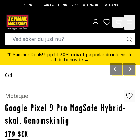
GRATIS FRAKTALTERNATIV
BLIXTSNABB LEVERANS
items in cart,
🌴 Summer Deals! Upp till
70% rabatt
på prylar du inte visste
att du behövde →
PREVIOUS SLID
NEXT S
0
/
4
Mobique
Google Pixel 9 Pro MagSafe Hybrid-
skal, Genomskinlig
179
SEK