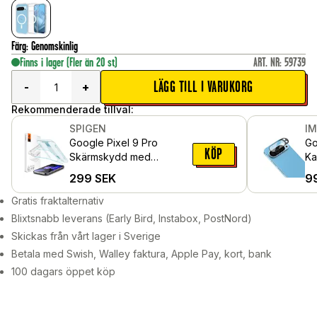
Färg
:
Genomskinlig
Finns i lager
(Fler än 20 st)
ART. NR
:
59739
LÄGG TILL I VARUKORG
-
+
Rekommenderade tillval:
SPIGEN
I
Google Pixel 9 Pro
Go
KÖP
Skärmskydd med
Ka
installationsram (2-pack)
Sv
299
SEK
9
GLAS.tR EZ Fit
Gratis fraktalternativ
Blixtsnabb leverans (Early Bird, Instabox, PostNord)
Skickas från vårt lager i Sverige
Betala med Swish, Walley faktura, Apple Pay, kort, bank
100 dagars öppet köp