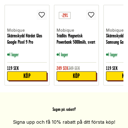
-29%
Mobique
Mobique
Mobique
Skärmskydd Härdat Glas
Trådlös Magnetisk
Skärmskydd Hä
Google Pixel 9 Pro
Powerbank 5000mAh, svart
Samsung Galax
I lager
I lager
I lager
119
SEK
249
SEK
349
SEK
119
SEK
KÖP
KÖP
KÖ
Sugen på
rabatt
?
Signa upp och få 10% rabatt på ditt första köp!