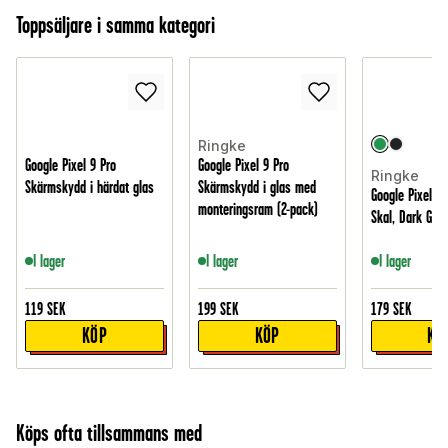
Toppsäljare i samma kategori
Ringke
Google Pixel 9 Pro
Google Pixel 9 Pro
Ringke
Skärmskydd i härdat glas
Skärmskydd i glas med
Google Pixel 9
monteringsram (2-pack)
Skal, Dark Gre
I lager
I lager
I lager
119
SEK
199
SEK
179
SEK
KÖP
KÖP
KÖ
Köps ofta tillsammans med