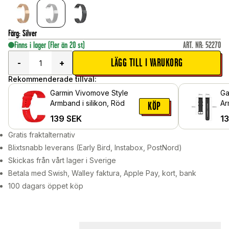
Färg
:
Silver
Finns i lager
(Fler än 20 st)
ART. NR
:
52270
LÄGG TILL I VARUKORG
-
+
Rekommenderade tillval:
Garmin Vivomove Style
Ga
Armband i silikon, Röd
Ar
KÖP
139
SEK
1
Gratis fraktalternativ
Blixtsnabb leverans (Early Bird, Instabox, PostNord)
Skickas från vårt lager i Sverige
Betala med Swish, Walley faktura, Apple Pay, kort, bank
100 dagars öppet köp