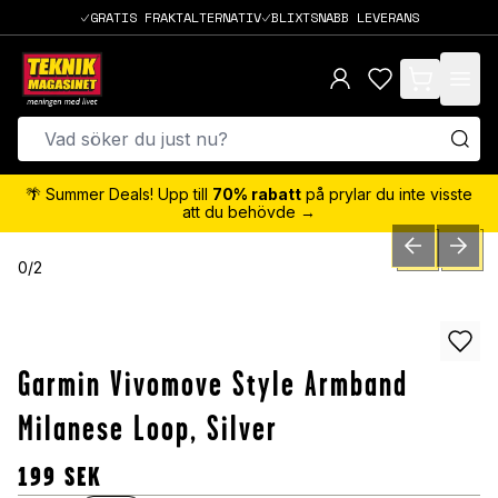
GRATIS FRAKTALTERNATIV
BLIXTSNABB LEVERANS
items in cart,
🌴 Summer Deals! Upp till
70% rabatt
på prylar du inte visste
att du behövde →
PREVIOUS SLID
NEXT S
0
/
2
Garmin Vivomove Style Armband
Milanese Loop, Silver
199
SEK