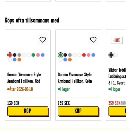
Köps ofta tillsammans med
-10%
Vikbar Trådlös
Garmin Vivomove Style
Garmin Vivomove Style
Laddningsstati
Armband i silikon, Röd
Armband i silikon, Grön
3-i-1, Svart
Åter 2026-08-18
I lager
I lager
139
SEK
139
SEK
359
SEK
399
SE
KÖP
KÖP
KÖ