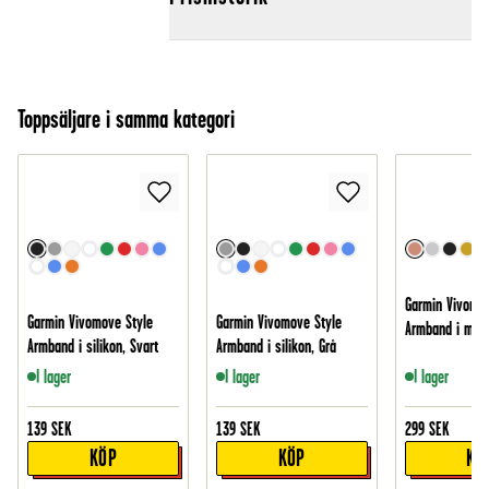
Toppsäljare i samma kategori
Garmin Vivomov
Garmin Vivomove Style
Garmin Vivomove Style
Armband i mes
Armband i silikon, Svart
Armband i silikon, Grå
I lager
I lager
I lager
139
SEK
139
SEK
299
SEK
KÖP
KÖP
KÖ