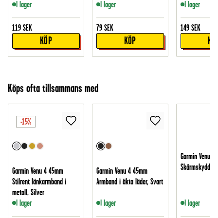
I lager
I lager
I lager
119
SEK
79
SEK
149
SEK
KÖP
KÖP
KÖ
Köps ofta tillsammans med
-15%
Garmin Venu 4
Skärmskydd - 
Garmin Venu 4 45mm
Garmin Venu 4 45mm
Stilrent länkarmband i
Armband i äkta läder, Svart
metall, Silver
I lager
I lager
I lager