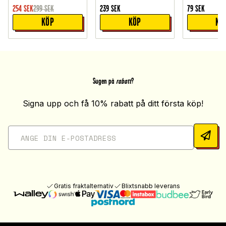
254
SEK
299
SEK
239
SEK
79
SEK
KÖP
KÖP
KÖ
Sugen på
rabatt
?
Signa upp och få 10% rabatt på ditt första köp!
Gratis fraktalternativ
Blixtsnabb leverans