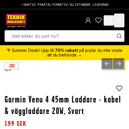
GRATIS FRAKTALTERNATIV
BLIXTSNABB LEVERANS
items in cart,
🌴 Summer Deals! Upp till
70% rabatt
på prylar du inte visste
att du behövde →
-28%
PREVIOUS SLID
NEXT S
0
/
3
Garmin Venu 4 45mm Laddare - kabel
& väggladdare 20W, Svart
199
SEK