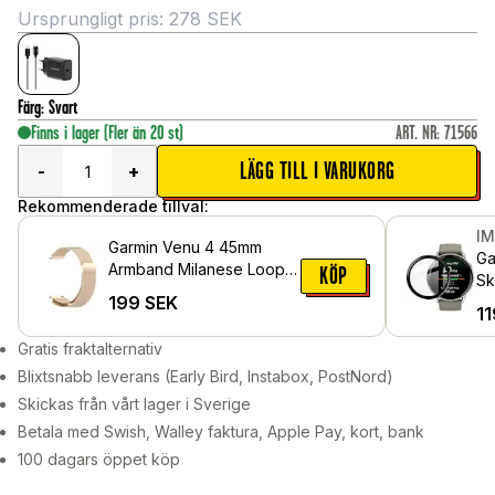
Ursprungligt pris:
278
SEK
Färg
:
Svart
Finns i lager
(Fler än 20 st)
ART. NR
:
71566
LÄGG TILL I VARUKORG
-
+
Rekommenderade tillval:
I
Garmin Venu 4 45mm
Ga
Armband Milanese Loop,
KÖP
Sk
Champagneguld
199
SEK
11
Gratis fraktalternativ
Blixtsnabb leverans (Early Bird, Instabox, PostNord)
Skickas från vårt lager i Sverige
Betala med Swish, Walley faktura, Apple Pay, kort, bank
100 dagars öppet köp