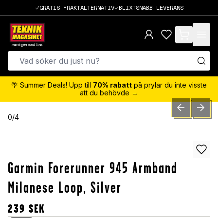
GRATIS FRAKTALTERNATIV
BLIXTSNABB LEVERANS
items in cart,
🌴 Summer Deals! Upp till
70% rabatt
på prylar du inte visste
att du behövde →
PREVIOUS SLID
NEXT S
0
/
4
Garmin Forerunner 945 Armband
Milanese Loop, Silver
239
SEK