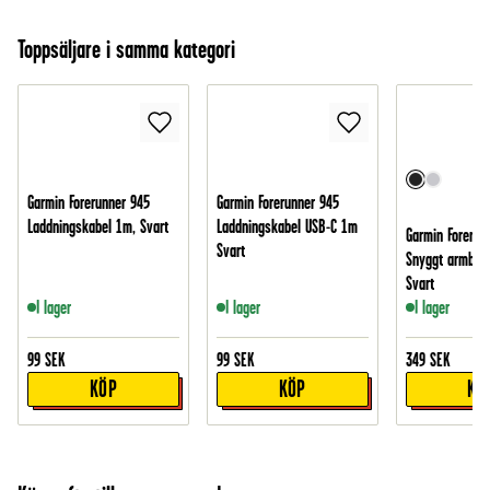
Toppsäljare i samma kategori
Garmin Forerunner 945
Garmin Forerunner 945
Laddningskabel 1m, Svart
Laddningskabel USB-C 1m
Garmin Forerun
Svart
Snyggt armband 
Svart
I lager
I lager
I lager
99
SEK
99
SEK
349
SEK
KÖP
KÖP
KÖ