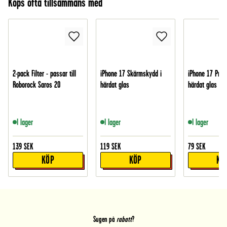
Köps ofta tillsammans med
2-pack Filter - passar till
iPhone 17 Skärmskydd i
iPhone 17 Pro 
Roborock Saros 20
härdat glas
härdat glas
I lager
I lager
I lager
139
SEK
119
SEK
79
SEK
KÖP
KÖP
KÖ
Sugen på
rabatt
?