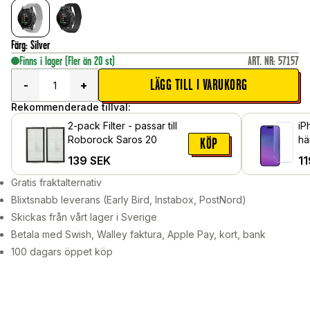
Färg
:
Silver
Finns i lager
(Fler än 20 st)
ART. NR
:
57157
LÄGG TILL I VARUKORG
-
+
Rekommenderade tillval:
2-pack Filter - passar till
iP
Roborock Saros 20
hä
KÖP
139
SEK
11
Gratis fraktalternativ
Blixtsnabb leverans (Early Bird, Instabox, PostNord)
Skickas från vårt lager i Sverige
Betala med Swish, Walley faktura, Apple Pay, kort, bank
100 dagars öppet köp