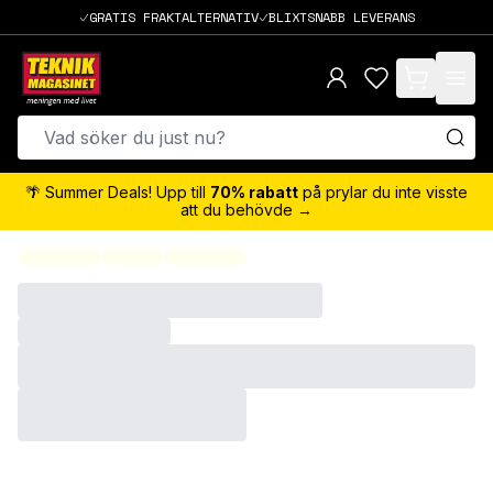
GRATIS FRAKTALTERNATIV
BLIXTSNABB LEVERANS
items in cart,
🌴 Summer Deals! Upp till
70% rabatt
på prylar du inte visste
att du behövde →