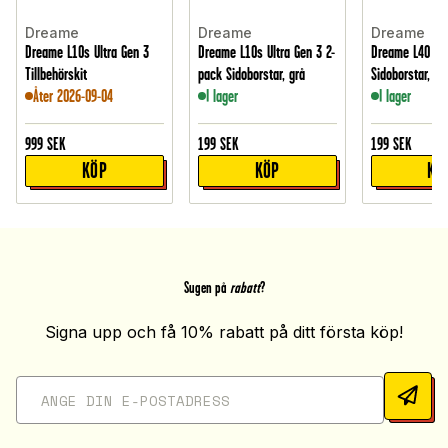
Dreame
Dreame
Dreame
Dreame L10s Ultra Gen 3
Dreame L10s Ultra Gen 3 2-
Dreame L40 Ult
Tillbehörskit
pack Sidoborstar, grå
Sidoborstar, gr
Åter 2026-09-04
I lager
I lager
999
SEK
199
SEK
199
SEK
KÖP
KÖP
KÖ
Sugen på
rabatt
?
Signa upp och få 10% rabatt på ditt första köp!