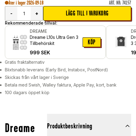
Åter i lager 2026-09-18
ART. NR
:
74157
LÄGG TILL I VARUKORG
-
+
Rekommenderade tillval:
DREAME
D
Dreame L10s Ultra Gen 3
Dr
KÖP
Tillbehörskit
3 
Da
999
SEK
1
Gratis fraktalternativ
Blixtsnabb leverans (Early Bird, Instabox, PostNord)
Skickas från vårt lager i Sverige
Betala med Swish, Walley faktura, Apple Pay, kort, bank
100 dagars öppet köp
Dreame
Produktbeskrivning