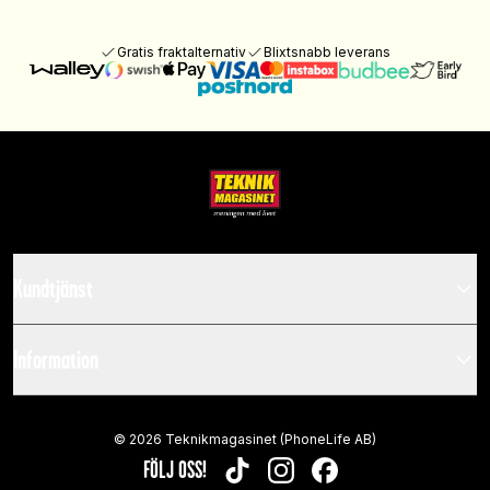
Gratis fraktalternativ
Blixtsnabb leverans
Kundtjänst
Information
©
2026
Teknikmagasinet (PhoneLife AB)
FÖLJ OSS!
TIKTOK
INSTAGRAM
FACEBOOK