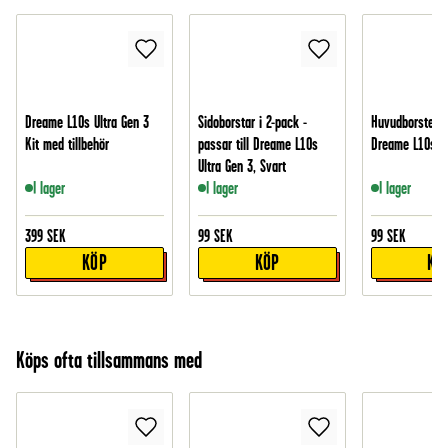
Dreame L10s Ultra Gen 3
Sidoborstar i 2-pack -
Huvudborste - p
Kit med tillbehör
passar till Dreame L10s
Dreame L10s Ul
Ultra Gen 3, Svart
I lager
I lager
I lager
399
SEK
99
SEK
99
SEK
KÖP
KÖP
KÖ
Köps ofta tillsammans med