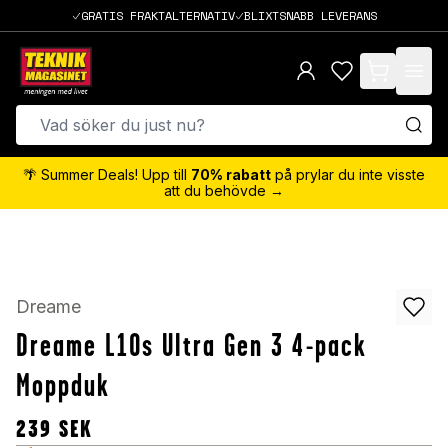
GRATIS FRAKTALTERNATIV
BLIXTSNABB LEVERANS
items in cart,
🌴 Summer Deals! Upp till
70% rabatt
på prylar du inte visste
att du behövde →
Dreame
Dreame L10s Ultra Gen 3 4-pack
Moppduk
239
SEK