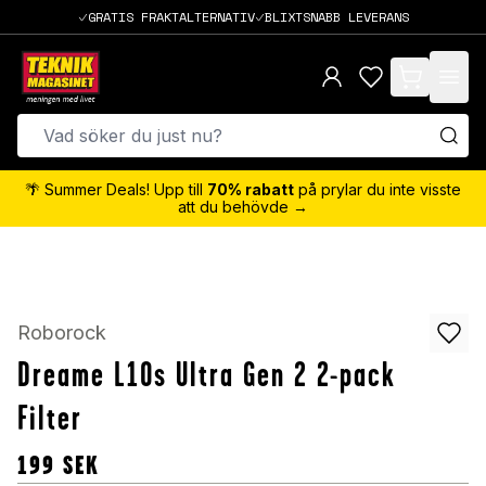
GRATIS FRAKTALTERNATIV
BLIXTSNABB LEVERANS
items in cart,
🌴 Summer Deals! Upp till
70% rabatt
på prylar du inte visste
att du behövde →
Roborock
Dreame L10s Ultra Gen 2 2-pack
Filter
199
SEK