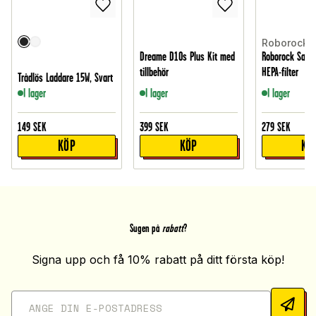
Roborock
Dreame D10s Plus Kit med
Roborock Saros
tillbehör
HEPA-filter
Trådlös Laddare 15W, Svart
I lager
I lager
I lager
149
SEK
399
SEK
279
SEK
KÖP
KÖP
KÖ
Sugen på
rabatt
?
Signa upp och få 10% rabatt på ditt första köp!