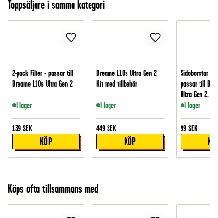
Toppsäljare i samma kategori
2-pack Filter - passar till
Dreame L10s Ultra Gen 2
Sidoborstar i 2
Dreame L10s Ultra Gen 2
Kit med tillbehör
passar till Dr
Ultra Gen 2, Vit
I lager
I lager
I lager
139
SEK
449
SEK
99
SEK
KÖP
KÖP
KÖ
Köps ofta tillsammans med