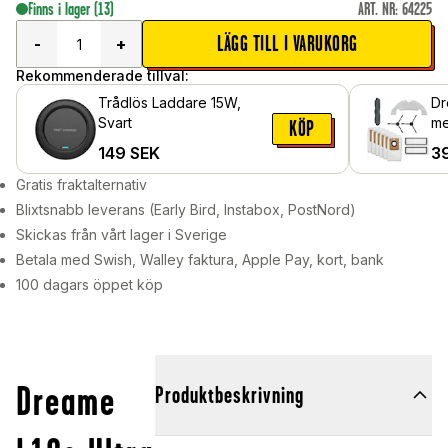
Finns i lager
(13)
ART. NR
:
64225
LÄGG TILL I VARUKORG
-
+
Rekommenderade tillval:
Trådlös Laddare 15W,
Dr
Svart
me
KÖP
149
SEK
3
Gratis fraktalternativ
Blixtsnabb leverans (Early Bird, Instabox, PostNord)
Skickas från vårt lager i Sverige
Betala med Swish, Walley faktura, Apple Pay, kort, bank
100 dagars öppet köp
Dreame
Produktbeskrivning