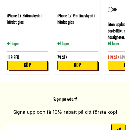
iPhone 17 Skärmskydd i
iPhone 17 Pro Linsskydd i
härdat glas
härdat glas
Liten uppladdn
bordsfläkt med
hastigheter, Vit
I lager
I lager
I lager
119
SEK
79
SEK
119
SEK
149
SE
KÖP
KÖP
KÖ
Sugen på
rabatt
?
Signa upp och få 10% rabatt på ditt första köp!