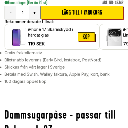
Finns i lager
(Fler än 20 st)
ART. NR
:
49342
LÄGG TILL I VARUKORG
-
+
Rekommenderade tillval:
iPhone 17 Skärmskydd i
iP
härdat glas
Li
KÖP
119
SEK
7
Gratis fraktalternativ
Blixtsnabb leverans (Early Bird, Instabox, PostNord)
Skickas från vårt lager i Sverige
Betala med Swish, Walley faktura, Apple Pay, kort, bank
100 dagars öppet köp
Dammsugarpåse - passar till