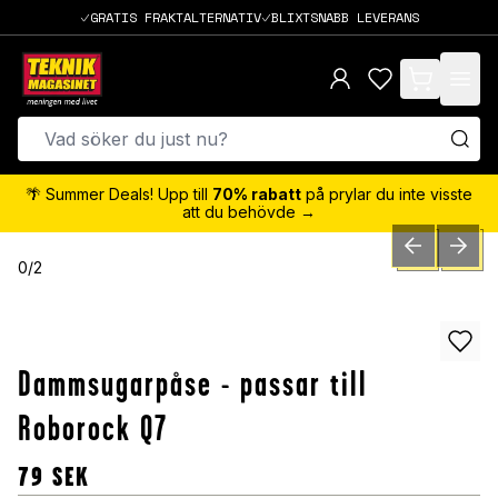
GRATIS FRAKTALTERNATIV
BLIXTSNABB LEVERANS
items in cart,
🌴 Summer Deals! Upp till
70% rabatt
på prylar du inte visste
att du behövde →
PREVIOUS SLID
NEXT S
0
/
2
Dammsugarpåse - passar till
Roborock Q7
79
SEK