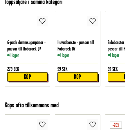
Toppsäljare i samma kategori
6-pack dammsugarpåsar -
Huvudborste - passar till
Sidoborstar i 2
passar till Roborock Q7
Roborock Q7
passar till Rob
I lager
I lager
I lager
279
SEK
99
SEK
99
SEK
KÖP
KÖP
KÖ
Köps ofta tillsammans med
-20%