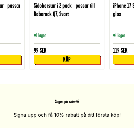
r - passar
Sidoborstar i 2-pack - passar till
iPhone 17 
Roborock Q7, Svart
glas
I lager
I lager
99
SEK
119
SEK
KÖP
Sugen på
rabatt
?
Signa upp och få 10% rabatt på ditt första köp!