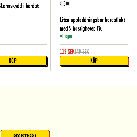
Skärmskydd i härdat
Liten uppladdningsbar bordsfläkt
med 5 hastigheter, Vit
I lager
119
SEK
149
SEK
KÖP
KÖP
REGISTRERA