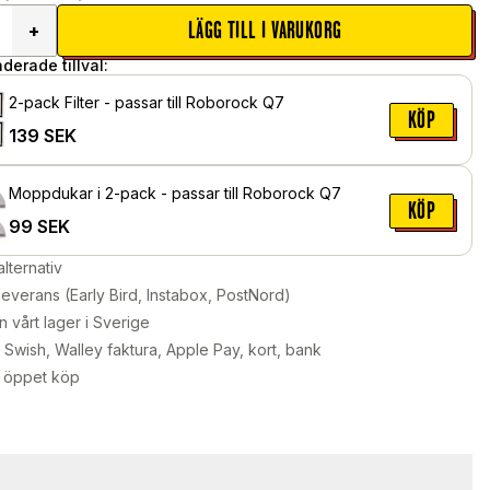
LÄGG TILL I VARUKORG
+
erade tillval:
2-pack Filter - passar till Roborock Q7
KÖP
139
SEK
Moppdukar i 2-pack - passar till Roborock Q7
KÖP
99
SEK
alternativ
leverans (Early Bird, Instabox, PostNord)
n vårt lager i Sverige
Swish, Walley faktura, Apple Pay, kort, bank
 öppet köp