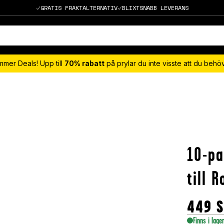
GRATIS FRAKTALTERNATIV
BLIXTSNABB LEVERANS
mmer Deals! Upp till
70% rabatt
på prylar du inte visste att du beh
10-p
till 
449
Finns i lage