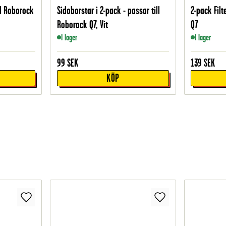
ll Roborock
Sidoborstar i 2-pack - passar till
2-pack Filt
Roborock Q7, Vit
Q7
I lager
I lager
99
SEK
139
SEK
KÖP