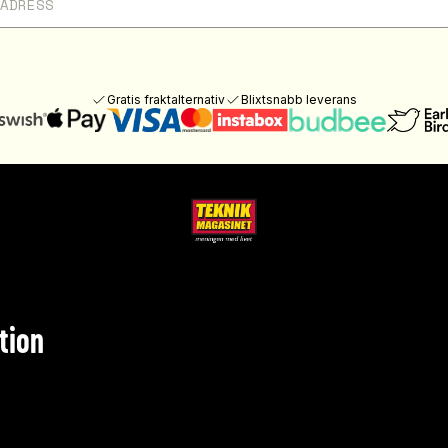
Gratis fraktalternativ
Blixtsnabb leverans
tion