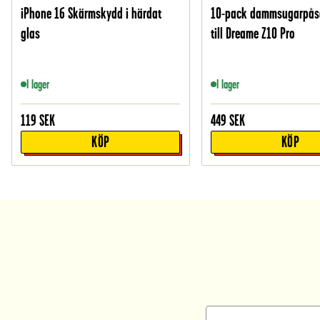
iPhone 16 Skärmskydd i härdat
10-pack dammsugarpåsa
glas
till Dreame Z10 Pro
I lager
I lager
119
SEK
449
SEK
KÖP
KÖP