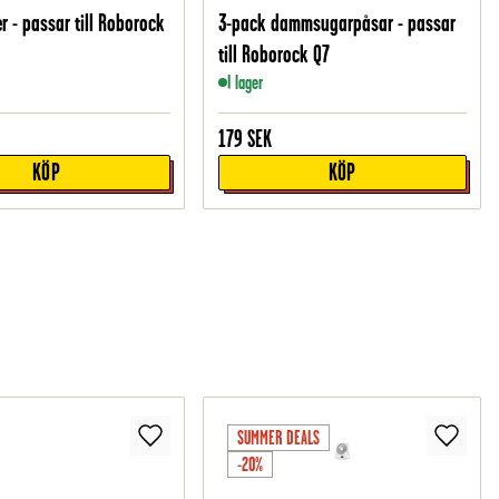
er - passar till Roborock
3-pack dammsugarpåsar - passar
till Roborock Q7
I lager
179
SEK
KÖP
KÖP
SUMMER DEALS
-20%