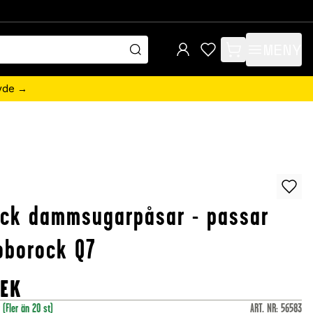
MENY
items in cart, view 
övde →
ack dammsugarpåsar - passar
Roborock Q7
SEK
r
(Fler än 20 st)
ART. NR
:
56583