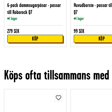
6-pack dammsugarpåsar - passar
Huvudborste - passar ti
till Roborock Q7
Q7
I lager
I lager
279
SEK
99
SEK
KÖP
KÖP
Köps ofta tillsammans med