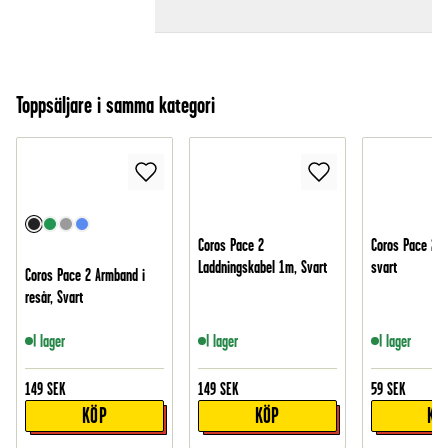
Toppsäljare i samma kategori
Coros Pace 2
Coros Pace 2 
Laddningskabel 1m, Svart
svart
Coros Pace 2 Armband i
resår, Svart
I lager
I lager
I lager
149
SEK
149
SEK
59
SEK
KÖP
KÖP
KÖ