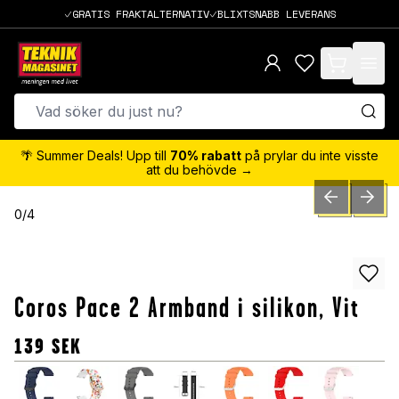
GRATIS FRAKTALTERNATIV
BLIXTSNABB LEVERANS
items in cart,
🌴 Summer Deals! Upp till
70% rabatt
på prylar du inte visste
att du behövde →
PREVIOUS SLID
NEXT S
0
/
4
Coros Pace 2 Armband i silikon, Vit
139
SEK