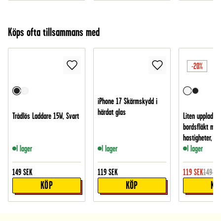
Köps ofta tillsammans med
-20%
iPhone 17 Skärmskydd i
härdat glas
Trådlös Laddare 15W, Svart
Liten uppladdn
bordsfläkt med
hastigheter, Vit
I lager
I lager
I lager
149
SEK
119
SEK
119
SEK
149
SE
KÖP
KÖP
KÖ