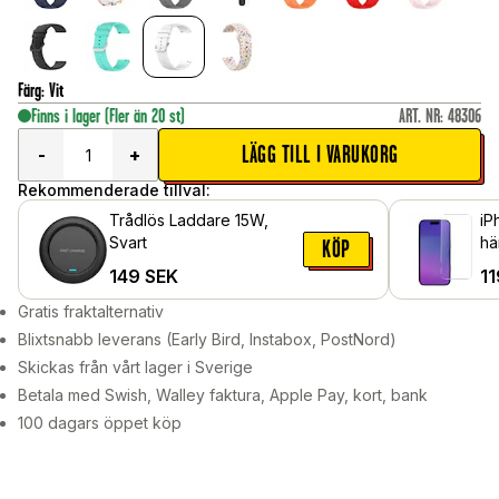
Färg
:
Vit
Finns i lager
(Fler än 20 st)
ART. NR
:
48306
LÄGG TILL I VARUKORG
-
+
Rekommenderade tillval:
Trådlös Laddare 15W,
iP
Svart
hä
KÖP
149
SEK
11
Gratis fraktalternativ
Blixtsnabb leverans (Early Bird, Instabox, PostNord)
Skickas från vårt lager i Sverige
Betala med Swish, Walley faktura, Apple Pay, kort, bank
100 dagars öppet köp