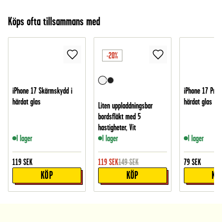
Köps ofta tillsammans med
-20%
iPhone 17 Skärmskydd i
iPhone 17 Pro 
härdat glas
härdat glas
Liten uppladdningsbar
bordsfläkt med 5
hastigheter, Vit
I lager
I lager
I lager
119
SEK
119
SEK
149
SEK
79
SEK
KÖP
KÖP
KÖ