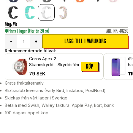
Färg
:
Vit
Finns i lager
(Fler än 20 st)
ART. NR
:
48230
LÄGG TILL I VARUKORG
-
+
Rekommenderade tillval:
Coros Apex 2
iP
Skärmskydd - Skyddsfilm
hä
KÖP
79
SEK
11
Gratis fraktalternativ
Blixtsnabb leverans (Early Bird, Instabox, PostNord)
Skickas från vårt lager i Sverige
Betala med Swish, Walley faktura, Apple Pay, kort, bank
100 dagars öppet köp