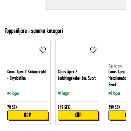
Toppsäljare i samma kategori
Spigen
Coros Apex 2 Skärmskydd
Coros Apex 2
Coros Apex 2
- Skyddsfilm
Laddningskabel 1m, Svart
Metallarmband 
Svart
I lager
I lager
I lager
79
SEK
149
SEK
399
SEK
KÖP
KÖP
KÖ