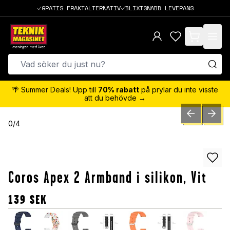
GRATIS FRAKTALTERNATIV
BLIXTSNABB LEVERANS
items in cart,
🌴 Summer Deals! Upp till
70% rabatt
på prylar du inte visste
att du behövde →
PREVIOUS SLID
NEXT S
0
/
4
Coros Apex 2 Armband i silikon, Vit
139
SEK