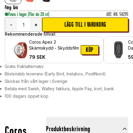
Färg
:
Grå
Finns i lager
(Fler än 20 st)
ART. NR
:
54295
LÄGG TILL I VARUKORG
-
+
Rekommenderade tillval:
Coros Apex 2
Co
Skärmskydd - Skyddsfilm
Da
KÖP
79
SEK
5
Gratis fraktalternativ
Blixtsnabb leverans (Early Bird, Instabox, PostNord)
Skickas från vårt lager i Sverige
Betala med Swish, Walley faktura, Apple Pay, kort, bank
100 dagars öppet köp
Coros
Produktbeskrivning