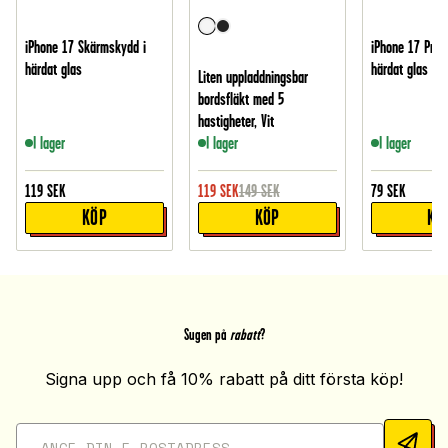
iPhone 17 Skärmskydd i
iPhone 17 Pro 
härdat glas
härdat glas
Liten uppladdningsbar
bordsfläkt med 5
hastigheter, Vit
I lager
I lager
I lager
119
SEK
119
SEK
149
SEK
79
SEK
KÖP
KÖP
KÖ
Sugen på
rabatt
?
Signa upp och få 10% rabatt på ditt första köp!