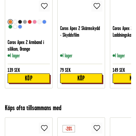
Coros Apex 2 Skärmskydd
Coros Apex 2
- Skyddsfilm
Laddningskabel
Coros Apex 2 Armband i
silikon, Orange
I lager
I lager
I lager
139
SEK
79
SEK
149
SEK
KÖP
KÖP
KÖ
Köps ofta tillsammans med
-20%