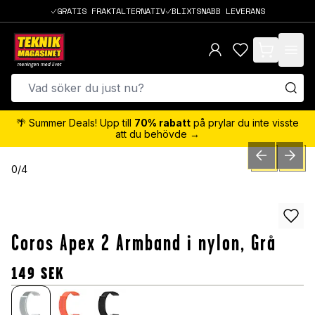
GRATIS FRAKTALTERNATIV
BLIXTSNABB LEVERANS
items in cart,
🌴 Summer Deals! Upp till
70% rabatt
på prylar du inte visste
att du behövde →
PREVIOUS SLID
NEXT S
0
/
4
Coros Apex 2 Armband i nylon, Grå
149
SEK