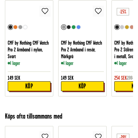
-15%
CMF by Nothing CMF Watch
CMF by Nothing CMF Watch
CMF by Nothin
Pro 2 Armband i nylon,
Pro 2 Armband i resår,
Pro 2 Stilrent 
Svart
Mörkgrå
i metall, Svart
I lager
I lager
I lager
149
SEK
149
SEK
254
SEK
299
SE
KÖP
KÖP
KÖ
Köps ofta tillsammans med
-20%