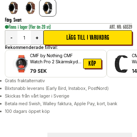
Färg
:
Svart
Finns i lager
(Fler än 20 st)
ART. NR
:
60339
LÄGG TILL I VARUKORG
-
+
Rekommenderade tillval:
CMF by Nothing CMF
CM
Watch Pro 2 Skärmskydd
Wa
KÖP
- Skyddsfilm
ny
79
SEK
1
Gratis fraktalternativ
Blixtsnabb leverans (Early Bird, Instabox, PostNord)
Skickas från vårt lager i Sverige
Betala med Swish, Walley faktura, Apple Pay, kort, bank
100 dagars öppet köp