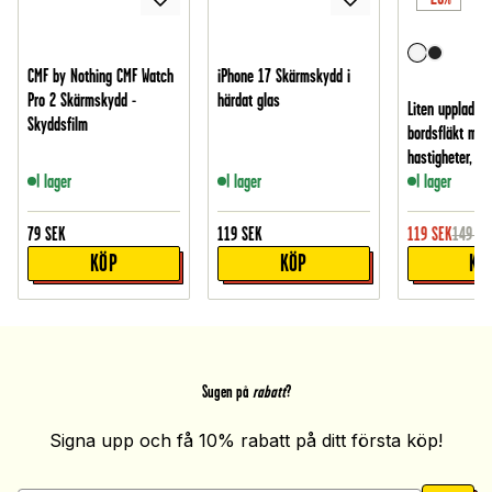
CMF by Nothing CMF Watch
iPhone 17 Skärmskydd i
Pro 2 Skärmskydd -
härdat glas
Liten uppladdn
Skyddsfilm
bordsfläkt med
hastigheter, Vit
I lager
I lager
I lager
79
SEK
119
SEK
119
SEK
149
SE
KÖP
KÖP
KÖ
Sugen på
rabatt
?
Signa upp och få 10% rabatt på ditt första köp!