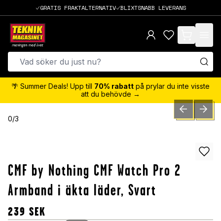
GRATIS FRAKTALTERNATIV
BLIXTSNABB LEVERANS
items in cart,
🌴 Summer Deals! Upp till
70% rabatt
på prylar du inte visste
att du behövde →
PREVIOUS SLID
NEXT S
0
/
3
CMF by Nothing CMF Watch Pro 2
Armband i äkta läder, Svart
239
SEK