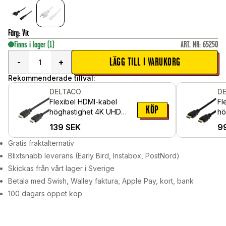
Färg
:
Vit
Finns i lager
(1)
ART. NR
:
65250
LÄGG TILL I VARUKORG
-
+
Rekommenderade tillval:
DELTACO
D
Flexibel HDMI-kabel
Flexi
KÖP
höghastighet 4K UHD
hö
60Hz 2m
1m
139
SEK
9
Gratis fraktalternativ
Blixtsnabb leverans (Early Bird, Instabox, PostNord)
Skickas från vårt lager i Sverige
Betala med Swish, Walley faktura, Apple Pay, kort, bank
100 dagars öppet köp