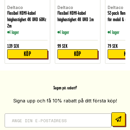
Deltaco
Deltaco
Deltaco
Flexibel HDMI-kabel
Flexibel HDMI-kabel
52-pack Rengör
höghastighet 4K UHD 60Hz
höghastighet 4K UHD 1m
för mobil & sk
2m
I lager
I lager
I lager
139
SEK
99
SEK
79
SEK
KÖP
KÖP
KÖ
Sugen på
rabatt
?
Signa upp och få 10% rabatt på ditt första köp!