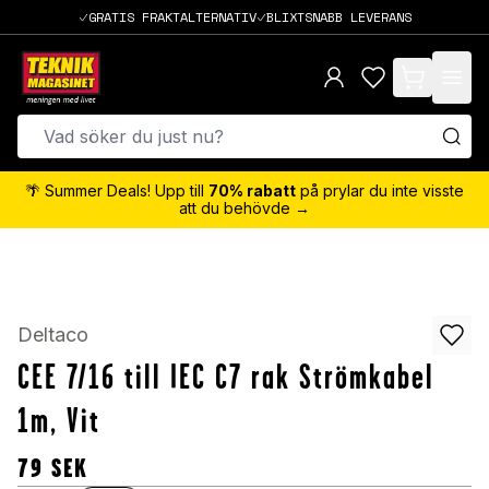
GRATIS FRAKTALTERNATIV
BLIXTSNABB LEVERANS
items in cart,
🌴 Summer Deals! Upp till
70% rabatt
på prylar du inte visste
att du behövde →
Deltaco
CEE 7/16 till IEC C7 rak Strömkabel
1m, Vit
79
SEK