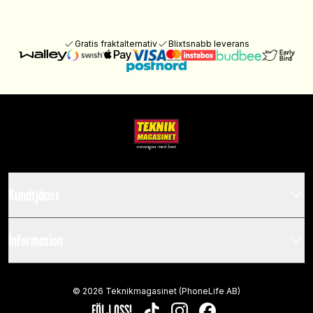
Gratis fraktalternativ
Blixtsnabb leverans
Kundtjänst
Information
©
2026
Teknikmagasinet (PhoneLife AB)
FÖLJ OSS!