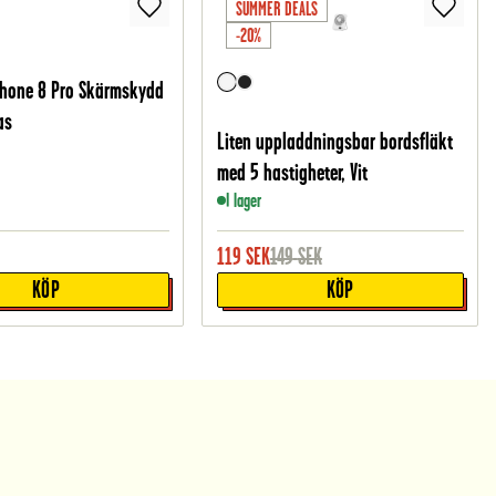
SUMMER DEALS
-20%
Phone 8 Pro Skärmskydd
as
Liten uppladdningsbar bordsfläkt
med 5 hastigheter, Vit
I lager
119
SEK
149
SEK
KÖP
KÖP