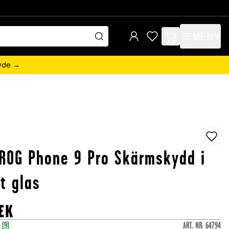
MENY
items in cart, view 
övde →
ROG Phone 9 Pro Skärmskydd i
t glas
EK
r
(9)
ART. NR
:
64794