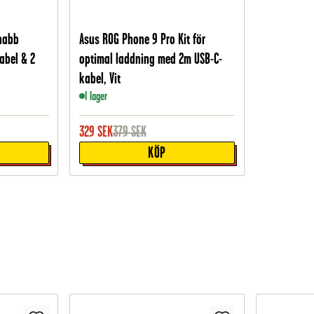
nabb
Asus ROG Phone 9 Pro Kit för
abel & 2
optimal laddning med 2m USB-C-
kabel, Vit
I lager
329
SEK
379
SEK
KÖP