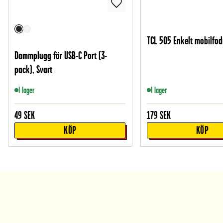
TCL 505 Enkelt mobilfodr
Dammplugg för USB-C Port (3-
pack), Svart
I lager
I lager
49
SEK
179
SEK
KÖP
KÖP