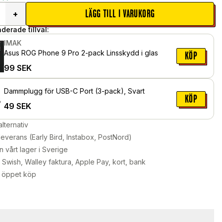
LÄGG TILL I VARUKORG
+
erade tillval:
IMAK
Asus ROG Phone 9 Pro 2-pack Linsskydd i glas
KÖP
99
SEK
Dammplugg för USB-C Port (3-pack), Svart
KÖP
49
SEK
alternativ
leverans (Early Bird, Instabox, PostNord)
n vårt lager i Sverige
Swish, Walley faktura, Apple Pay, kort, bank
 öppet köp