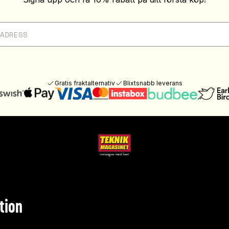
Gratis fraktalternativ
Blixtsnabb leverans
tion