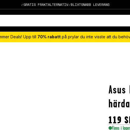
GRATIS FRAKTALTERNATIV
BLIXTSNABB LEVERANS
mmer Deals! Upp till
70% rabatt
på prylar du inte visste att du beh
Asus 
härda
119
S
Finns i lage