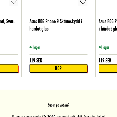
al, Svart
Asus ROG Phone 9 Skärmskydd i
Asus ROG 
härdat glas
i härdat gl
I lager
I lager
119
SEK
119
SEK
KÖP
Sugen på
rabatt
?
Signa upp och få 10% rabatt på ditt första köp!