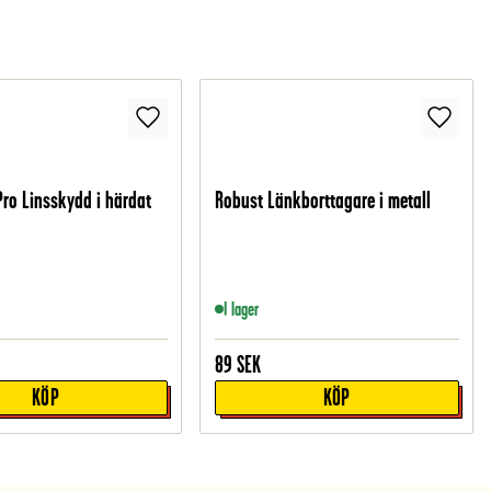
Pro Linsskydd i härdat
Robust Länkborttagare i metall
I lager
89
SEK
KÖP
KÖP