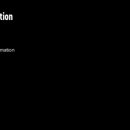
tion
rmation