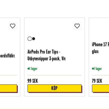
iPhone 17 
glas
AirPods Pro Ear Tips -
bordsfläkt
Utbytestippar 3-pack, Vit
I lager
I lager
99
SEK
79
SEK
KÖP