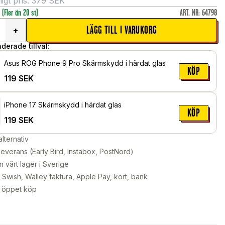
gt pris:
379
SEK
r
(Fler än 20 st)
ART. NR
:
64798
LÄGG TILL I VARUKORG
+
erade tillval:
Asus ROG Phone 9 Pro Skärmskydd i härdat glas
KÖP
119
SEK
iPhone 17 Skärmskydd i härdat glas
KÖP
119
SEK
alternativ
leverans (Early Bird, Instabox, PostNord)
n vårt lager i Sverige
Swish, Walley faktura, Apple Pay, kort, bank
 öppet köp