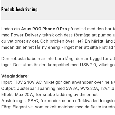
t
Produktbeskrivning
d
Ladda din
Asus ROG Phone 9 Pro
på nolltid med den här 
med Power Delivery-teknik och dess förmåga att pumpa ut 
du vet ordet av det. Och pricken över i:et? En härligt lång 
medan din enhet får ny energi - inget mer att sitta klistrad 
Den robusta kabeln är inte bara lång, den är byggd för att h
taget. Dessutom är den kompatibel med USB 2.0, vilket gör
Väggladdare:
Input: 110V-240V AC, vilket gör den användbar över hela 
Output: Justerbar spänning med 5V/3A, 9V/2.22A, 12V/1.67
Effekt: Max 20W, för snabb laddning av din enhet
Anslutning: USB-C, för moderna och effektiva laddningslö
Färg: Elegant vit, som enkelt matchar med de flesta inred