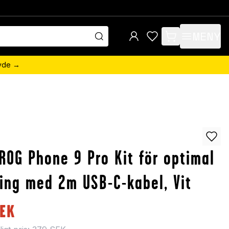
MENY
items in cart, view 
övde →
ROG Phone 9 Pro Kit för optimal
ing med 2m USB-C-kabel, Vit
EK