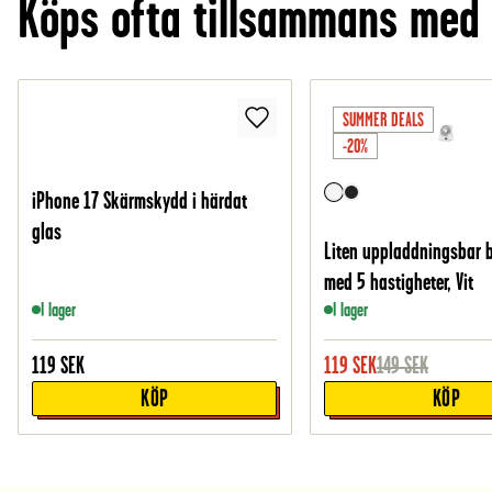
Köps ofta tillsammans med
SUMMER DEALS
-20%
iPhone 17 Skärmskydd i härdat
glas
Liten uppladdningsbar 
med 5 hastigheter, Vit
I lager
I lager
119
SEK
119
SEK
149
SEK
KÖP
KÖP