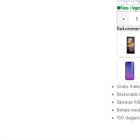
Ursprungli
Finns i lage
-
Rekommend
Gratis frakt
Blixtsnabb 
Skickas frå
Betala med 
100 dagars