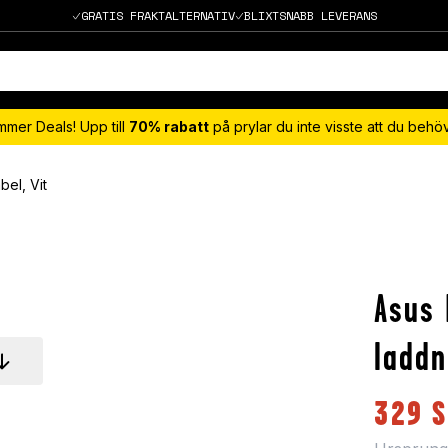
GRATIS FRAKTALTERNATIV
BLIXTSNABB LEVERANS
mmer Deals! Upp till
70% rabatt
på prylar du inte visste att du beh
el, Vit
Asus 
laddn
329
S