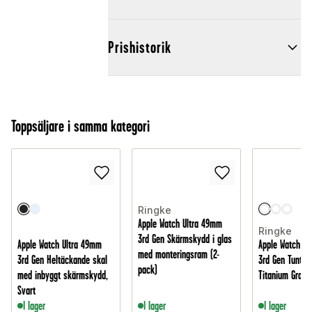
Prishistorik
Toppsäljare i samma kategori
Ringke
Apple Watch Ultra 49mm
Ringke
3rd Gen Skärmskydd i glas
Apple Watch Ultra 49mm
Apple Watch Ul
med monteringsram (2-
3rd Gen Heltäckande skal
3rd Gen Tunt sk
pack)
med inbyggt skärmskydd,
Titanium Gray/C
Svart
I lager
I lager
I lager