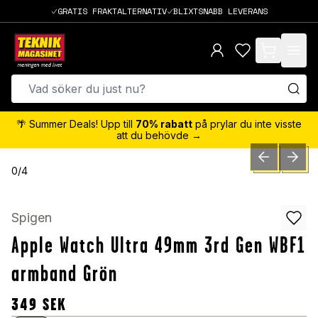
GRATIS FRAKTALTERNATIV
BLIXTSNABB LEVERANS
items in cart,
🌴 Summer Deals! Upp till
70% rabatt
på prylar du inte visste
att du behövde →
PREVIOUS SLID
NEXT S
0
/
4
Spigen
Apple Watch Ultra 49mm 3rd Gen WBF1
armband Grön
349
SEK