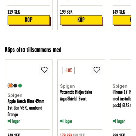
119
SEK
199
SEK
149
SEK
KÖP
KÖP
KÖ
Köps ofta tillsammans med
-10%
Spigen
Spigen
Vattentät Midjeväska
iPhone 17 Pro
Spigen
AquaShield, Svart
med installatio
Apple Watch Ultra 49mm
pack) GLAS.tR E
1st Gen WBF1 armband
Orange
I lager
I lager
I lager
349
SEK
179
SEK
199
SEK
299
SEK