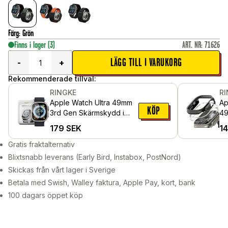
Färg
:
Grön
Finns i lager
(3)
ART. NR
:
71626
LÄGG TILL I VARUKORG
-
+
Rekommenderade tillval:
RINGKE
R
Apple Watch Ultra 49mm
Ap
KÖP
3rd Gen Skärmskydd i
49
glas (4-pack)
sk
179
SEK
1
Bl
Gratis fraktalternativ
Blixtsnabb leverans (Early Bird, Instabox, PostNord)
Skickas från vårt lager i Sverige
Betala med Swish, Walley faktura, Apple Pay, kort, bank
100 dagars öppet köp