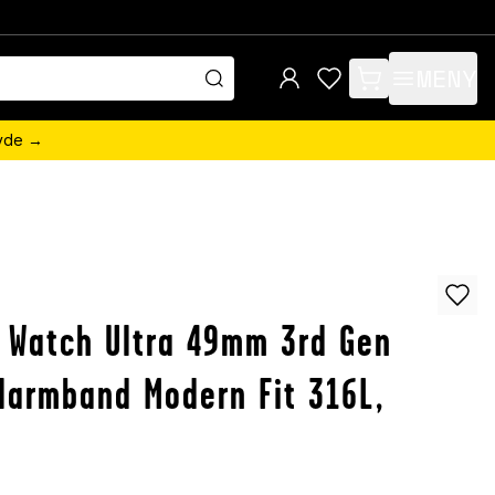
MENY
items in cart, view 
övde →
n
 Watch Ultra 49mm 3rd Gen
larmband Modern Fit 316L,
r