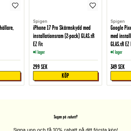
Spigen
Spigen
hållare,
iPhone 17 Pro Skärmskydd med
Google Pix
installationsram (2-pack) GLAS.tR
med instal
EZ Fit
GLAS.tR EZ 
I lager
I lager
299
SEK
349
SEK
KÖP
Sugen på
rabatt
?
Signa upp och få 10% rabatt på ditt första köp!