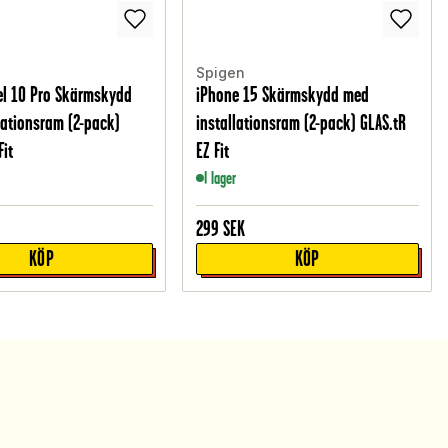
Spigen
el 10 Pro Skärmskydd
iPhone 15 Skärmskydd med
lationsram (2-pack)
installationsram (2-pack) GLAS.tR
Fit
EZ Fit
I lager
299
SEK
KÖP
KÖP