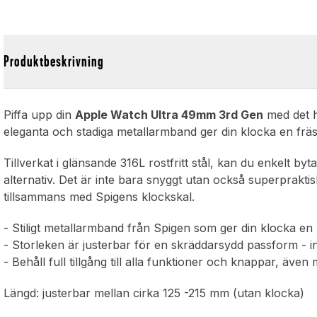
Produktbeskrivning
Piffa upp din
Apple Watch Ultra 49mm 3rd Gen
med det h
eleganta och stadiga metallarmband ger din klocka en frä
Tillverkat i glänsande 316L rostfritt stål, kan du enkelt by
alternativ. Det är inte bara snyggt utan också superprakti
tillsammans med Spigens klockskal.
- Stiligt metallarmband från Spigen som ger din klocka en l
- Storleken är justerbar för en skräddarsydd passform - i
- Behåll full tillgång till alla funktioner och knappar, äv
Längd: justerbar mellan cirka 125 -215 mm (utan klocka)