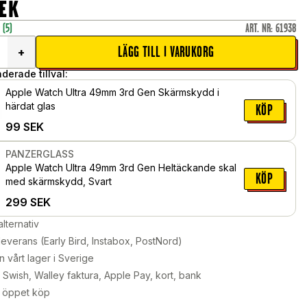
EK
r
(5)
ART. NR
:
61938
LÄGG TILL I VARUKORG
+
erade tillval:
Apple Watch Ultra 49mm 3rd Gen Skärmskydd i
härdat glas
KÖP
99
SEK
PANZERGLASS
Apple Watch Ultra 49mm 3rd Gen Heltäckande skal
KÖP
med skärmskydd, Svart
299
SEK
alternativ
leverans (Early Bird, Instabox, PostNord)
n vårt lager i Sverige
Swish, Walley faktura, Apple Pay, kort, bank
 öppet köp