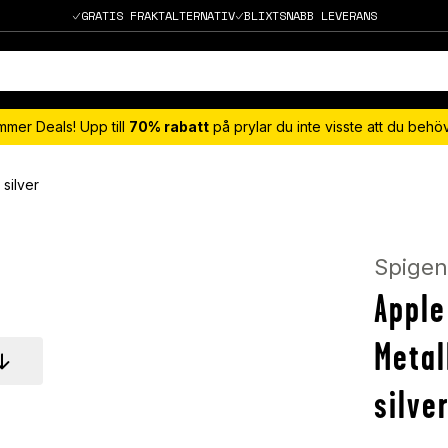
GRATIS FRAKTALTERNATIV
BLIXTSNABB LEVERANS
mmer Deals! Upp till
70% rabatt
på prylar du inte visste att du beh
silver
Spige
Apple
Metal
silve