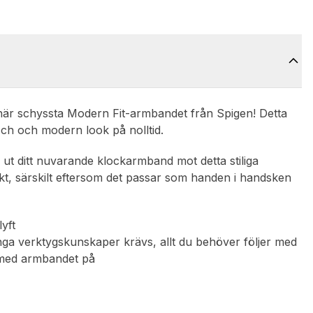
är schyssta Modern Fit-armbandet från Spigen! Detta
sch och modern look på nolltid.
ta ut ditt nuvarande klockarmband mot detta stiliga
skt, särskilt eftersom det passar som handen i handsken
yft
nga verktygskunskaper krävs, allt du behöver följer med
en med armbandet på