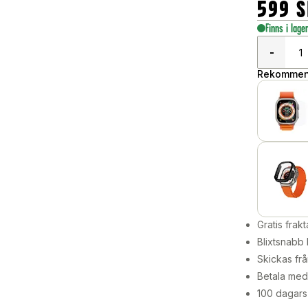
599
S
Finns i lage
-
Rekommend
Gratis frakt
Blixtsnabb 
Skickas frå
Betala med 
100 dagars