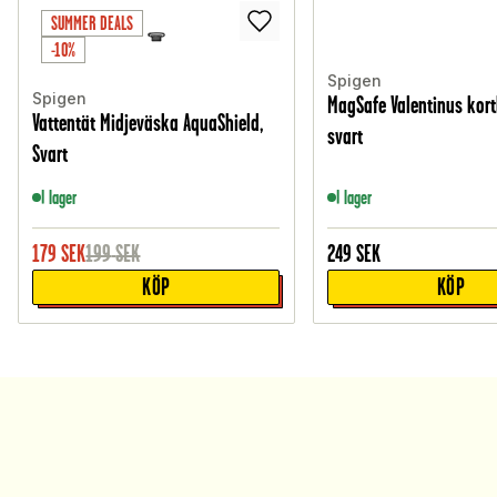
SUMMER DEALS
-10%
Spigen
Spigen
MagSafe Valentinus kort
Vattentät Midjeväska AquaShield,
svart
Svart
I lager
I lager
179
SEK
199
SEK
249
SEK
KÖP
KÖP