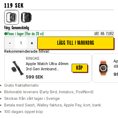
119
SEK
Färg
:
Genomskinlig
Finns i lager
(Fler än 20 st)
ART. NR
:
71052
LÄGG TILL I VARUKORG
-
+
Rekommenderade tillval:
RINGKE
Ap
Apple Watch Ultra 49mm
49
KÖP
3rd Gen Armband
Sk
9
Titanium One, Black
599
SEK
gl
Gratis fraktalternativ
Blixtsnabb leverans (Early Bird, Instabox, PostNord)
Skickas från vårt lager i Sverige
Betala med Swish, Walley faktura, Apple Pay, kort, bank
100 dagars öppet köp