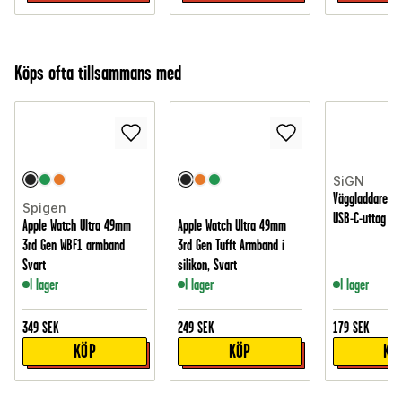
Köps ofta tillsammans med
SiGN
Väggladdare m
Spigen
USB-C-uttag 40W
Apple Watch Ultra 49mm
Apple Watch Ultra 49mm
3rd Gen WBF1 armband
3rd Gen Tufft Armband i
Svart
silikon, Svart
I lager
I lager
I lager
349
SEK
249
SEK
179
SEK
KÖP
KÖP
KÖ