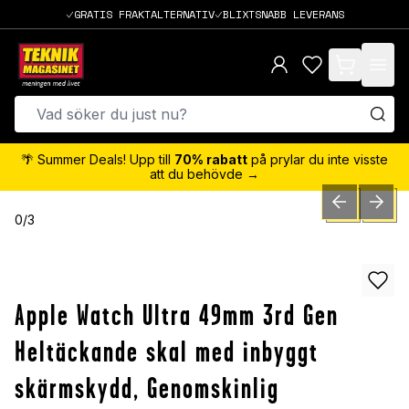
GRATIS FRAKTALTERNATIV
BLIXTSNABB LEVERANS
items in cart,
🌴 Summer Deals! Upp till
70% rabatt
på prylar du inte visste
att du behövde →
PREVIOUS SLID
NEXT S
0
/
3
Apple Watch Ultra 49mm 3rd Gen
Heltäckande skal med inbyggt
skärmskydd, Genomskinlig