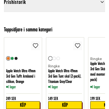
Prishistorik
Toppsäljare i samma kategori
Ringke
Apple Watch Ul
Ringke
3rd Gen Skärms
Apple Watch Ultra 49mm
Apple Watch Ultra 49mm
med montering
3rd Gen Tufft Armband i
3rd Gen Tunt skal (2-pack),
pack)
silikon, Orange
Titanium Gray/Clear
I lager
I lager
I lager
249
SEK
149
SEK
199
SEK
KÖP
KÖP
KÖ