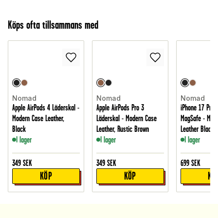
Köps ofta tillsammans med
Nomad
Nomad
Nomad
Apple AirPods 4 Läderskal -
Apple AirPods Pro 3
iPhone 17 Pro 
Modern Case Leather,
Läderskal - Modern Case
MagSafe - Mod
Black
Leather, Rustic Brown
Leather Black
I lager
I lager
I lager
349
SEK
349
SEK
699
SEK
KÖP
KÖP
KÖ