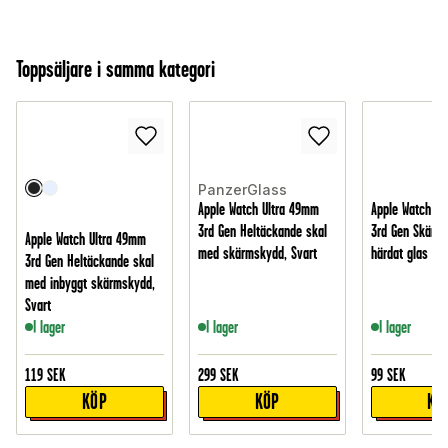
Toppsäljare i samma kategori
PanzerGlass
Apple Watch Ultra 49mm
Apple Watch Ul
3rd Gen Heltäckande skal
3rd Gen Skärms
Apple Watch Ultra 49mm
med skärmskydd, Svart
härdat glas
3rd Gen Heltäckande skal
med inbyggt skärmskydd,
Svart
I lager
I lager
I lager
119
SEK
299
SEK
99
SEK
KÖP
KÖP
KÖ