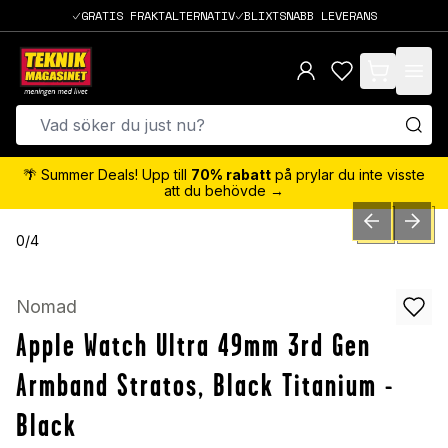
GRATIS FRAKTALTERNATIV
BLIXTSNABB LEVERANS
items in cart,
🌴 Summer Deals! Upp till
70% rabatt
på prylar du inte visste
att du behövde →
PREVIOUS SLID
NEXT S
0
/
4
Nomad
Apple Watch Ultra 49mm 3rd Gen
Armband Stratos, Black Titanium -
Black