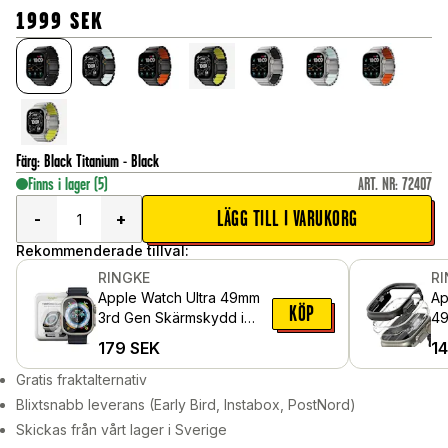
1999
SEK
Färg
:
Black Titanium - Black
Finns i lager
(5)
ART. NR
:
72407
LÄGG TILL I VARUKORG
-
+
Rekommenderade tillval:
RINGKE
R
Apple Watch Ultra 49mm
Ap
KÖP
3rd Gen Skärmskydd i
49
glas (4-pack)
sk
179
SEK
1
Bl
Gratis fraktalternativ
Blixtsnabb leverans (Early Bird, Instabox, PostNord)
Skickas från vårt lager i Sverige