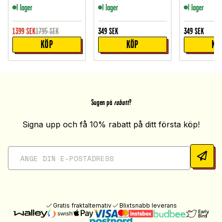
I lager
I lager
I lager
1399
SEK
1795
SEK
349
SEK
349
SEK
KÖP
KÖP
KÖ
Sugen på
rabatt
?
Signa upp och få 10% rabatt på ditt första köp!
Gratis fraktalternativ
Blixtsnabb leverans