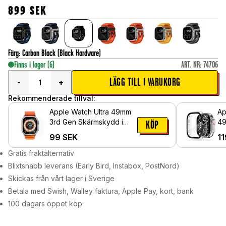
899
SEK
Färg
:
Carbon Black (Black Hardware)
Finns i lager
(6)
ART. NR
:
74706
LÄGG TILL I VARUKORG
-
+
Rekommenderade tillval:
Apple Watch Ultra 49mm
Ap
3rd Gen Skärmskydd i
49
KÖP
härdat glas
He
99
SEK
11
in
Ge
Gratis fraktalternativ
Blixtsnabb leverans (Early Bird, Instabox, PostNord)
Skickas från vårt lager i Sverige
Betala med Swish, Walley faktura, Apple Pay, kort, bank
100 dagars öppet köp