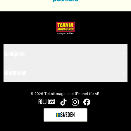
Kundtjänst
Information
©
2026
Teknikmagasinet (PhoneLife AB)
FÖLJ OSS!
TIKTOK
INSTAGRAM
FACEBOOK
SWEDEN
SELECT MARKET