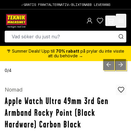
GRATIS FRAKTALTERNATIV
BLIXTSNABB LEVERANS
items in cart,
🌴 Summer Deals! Upp till
70% rabatt
på prylar du inte visste
att du behövde →
PREVIOUS SLID
NEXT S
0
/
4
Nomad
Apple Watch Ultra 49mm 3rd Gen
Armband Rocky Point (Black
Hardware) Carbon Black