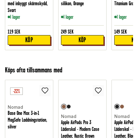
med inbyggt skärmskydd,
silikon, Orange
Titanium Gray/C
Svart
I lager
I lager
I lager
119
SEK
249
SEK
149
SEK
KÖP
KÖP
KÖ
Köps ofta tillsammans med
-22%
Nomad
Base One Max 3-in-1
Nomad
Nomad
MagSafe Laddningstation,
Apple AirPods Pro 3
Apple AirPods P
silver
Läderskal - Modern Case
Läderskal - Mo
Leather, Rustic Brown
Leather, Black