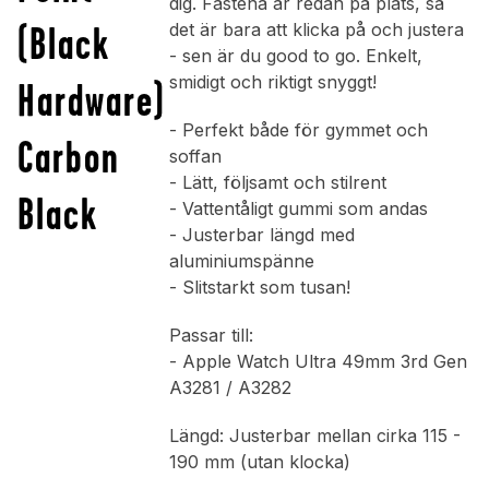
dig. Fästena är redan på plats, så
(Black
det är bara att klicka på och justera
- sen är du good to go. Enkelt,
smidigt och riktigt snyggt!
Hardware)
- Perfekt både för gymmet och
Carbon
soffan
- Lätt, följsamt och stilrent
Black
- Vattentåligt gummi som andas
- Justerbar längd med
aluminiumspänne
- Slitstarkt som tusan!
Passar till:
- Apple Watch Ultra 49mm 3rd Gen
A3281 / A3282
Längd: Justerbar mellan cirka 115 -
190 mm (utan klocka)