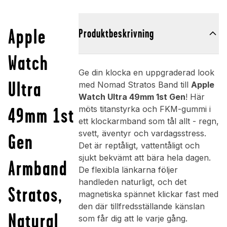
Apple
Produktbeskrivning
Watch
Ge din klocka en uppgraderad look
Ultra
med Nomad Stratos Band till
Apple
Watch Ultra 49mm 1st Gen
! Här
49mm 1st
möts titanstyrka och FKM-gummi i
ett klockarmband som tål allt - regn,
svett, äventyr och vardagsstress.
Gen
Det är reptåligt, vattentåligt och
sjukt bekvämt att bära hela dagen.
Armband
De flexibla länkarna följer
handleden naturligt, och det
Stratos,
magnetiska spännet klickar fast med
den där tillfredsställande känslan
Natural
som får dig att le varje gång.