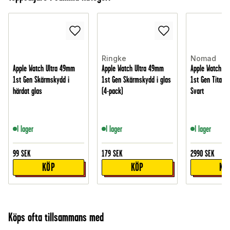
Ringke
Nomad
Apple Watch Ultra 49mm
Apple Watch Ultra 49mm
Apple Watch Ul
1st Gen Skärmskydd i
1st Gen Skärmskydd i glas
1st Gen Titani
härdat glas
(4-pack)
Svart
I lager
I lager
I lager
99
SEK
179
SEK
2990
SEK
KÖP
KÖP
KÖ
Köps ofta tillsammans med