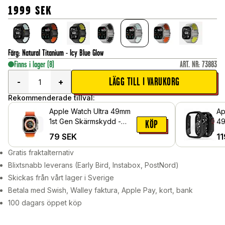
1999
SEK
Färg
:
Natural Titanium - Icy Blue Glow
Finns i lager
(8)
ART. NR
:
73883
LÄGG TILL I VARUKORG
-
+
Rekommenderade tillval:
Apple Watch Ultra 49mm
Ap
1st Gen Skärmskydd -
49
KÖP
Skyddsfilm
He
79
SEK
11
in
Sv
Gratis fraktalternativ
Blixtsnabb leverans (Early Bird, Instabox, PostNord)
Skickas från vårt lager i Sverige
Betala med Swish, Walley faktura, Apple Pay, kort, bank
100 dagars öppet köp