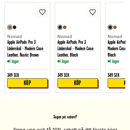
Nomad
Nomad
Nomad
Apple AirPods Pro 3
Apple AirPods Pro 3
Apple AirPods 4
Läderskal - Modern Case
Läderskal - Modern Case
Modern Case Le
Leather, Rustic Brown
Leather, Black
Black
I lager
I lager
I lager
349
SEK
349
SEK
349
SEK
KÖP
KÖP
KÖ
Sugen på
rabatt
?
Signa upp och få 10% rabatt på ditt första köp!