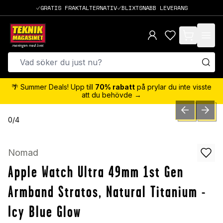
GRATIS FRAKTALTERNATIV
BLIXTSNABB LEVERANS
items in cart,
🌴 Summer Deals! Upp till
70% rabatt
på prylar du inte visste
att du behövde →
PREVIOUS SLID
NEXT S
0
/
4
Nomad
Apple Watch Ultra 49mm 1st Gen
Armband Stratos, Natural Titanium -
Icy Blue Glow