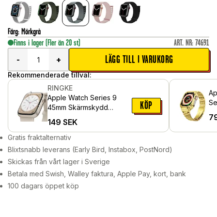
Färg
:
Mörkgrå
Finns i lager
(Fler än 20 st)
ART. NR
:
74691
LÄGG TILL I VARUKORG
-
+
Rekommenderade tillval:
RINGKE
Ap
Apple Watch Series 9
Se
KÖP
45mm Skärmskydd
ar
7
skyddsfilm - Dual Easy (3-
149
SEK
sk
pack)
Gratis fraktalternativ
Blixtsnabb leverans (Early Bird, Instabox, PostNord)
Skickas från vårt lager i Sverige
Betala med Swish, Walley faktura, Apple Pay, kort, bank
100 dagars öppet köp