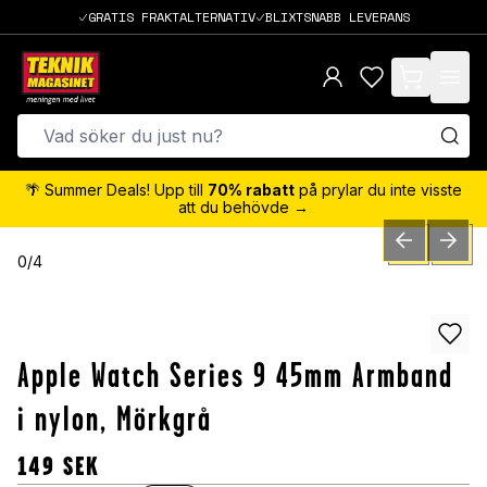
GRATIS FRAKTALTERNATIV
BLIXTSNABB LEVERANS
items in cart,
🌴 Summer Deals! Upp till
70% rabatt
på prylar du inte visste
att du behövde →
PREVIOUS SLID
NEXT S
0
/
4
Apple Watch Series 9 45mm Armband
i nylon, Mörkgrå
149
SEK