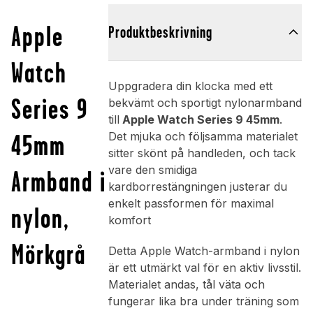
Apple
Produktbeskrivning
Watch
Uppgradera din klocka med ett
Series 9
bekvämt och sportigt nylonarmband
till
Apple Watch Series 9 45mm
.
45mm
Det mjuka och följsamma materialet
sitter skönt på handleden, och tack
vare den smidiga
Armband i
kardborrestängningen justerar du
enkelt passformen för maximal
nylon,
komfort
Mörkgrå
Detta Apple Watch-armband i nylon
är ett utmärkt val för en aktiv livsstil.
Materialet andas, tål väta och
fungerar lika bra under träning som