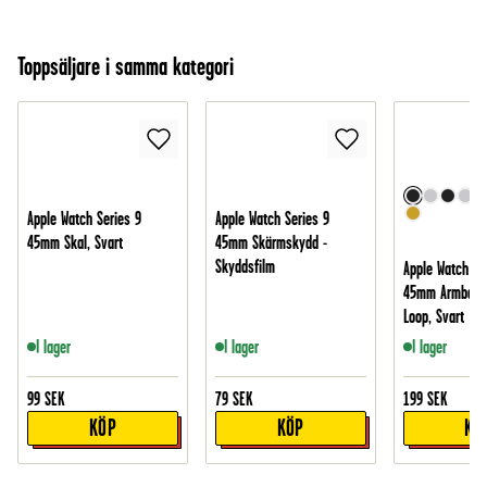
Toppsäljare i samma kategori
Apple Watch Series 9
Apple Watch Series 9
45mm Skal, Svart
45mm Skärmskydd -
Skyddsfilm
Apple Watch Se
45mm Armband 
Loop, Svart
I lager
I lager
I lager
99
SEK
79
SEK
199
SEK
KÖP
KÖP
KÖ