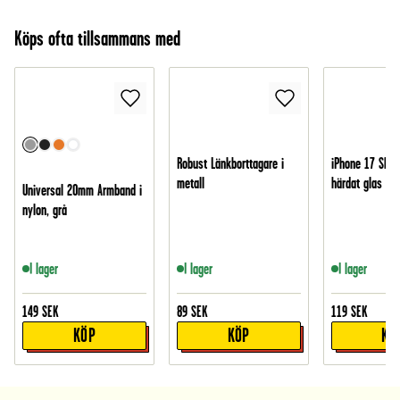
Köps ofta tillsammans med
Robust Länkborttagare i
iPhone 17 Skär
metall
härdat glas
Universal 20mm Armband i
nylon, grå
I lager
I lager
I lager
149
SEK
89
SEK
119
SEK
KÖP
KÖP
KÖ