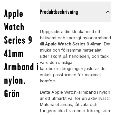
Apple
Produktbeskrivning
Watch
Uppgradera din klocka med ett
Series 9
bekvämt och sportigt nylonarmband
till
Apple Watch Series 9 41mm
. Det
41mm
mjuka och följsamma materialet
sitter skönt på handleden, och tack
vare den smidiga
Armband i
kardborrestängningen justerar du
enkelt passformen för maximal
nylon,
komfort
Grön
Detta Apple Watch-armband i nylon
är ett utmärkt val för en aktiv livsstil.
Materialet andas, tål väta och
fungerar lika bra under träning som