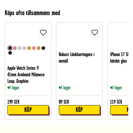
Köps ofta tillsammans med
Robust Länkborttagare i
iPhone 17 Skär
metall
härdat glas
Apple Watch Series 9
41mm Armband Milanese
Loop, Graphite
I lager
I lager
I lager
199
SEK
89
SEK
119
SEK
KÖP
KÖP
KÖ