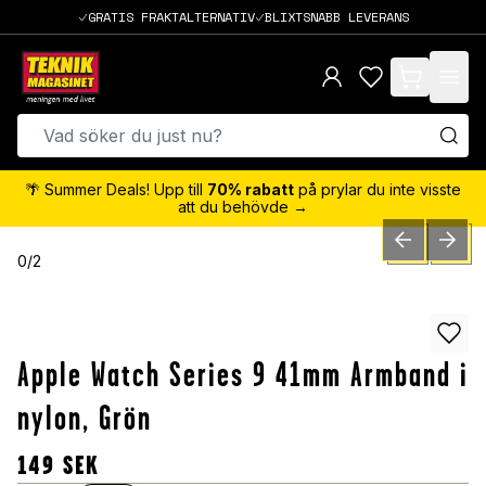
GRATIS FRAKTALTERNATIV
BLIXTSNABB LEVERANS
items in cart,
🌴 Summer Deals! Upp till
70% rabatt
på prylar du inte visste
att du behövde →
PREVIOUS SLID
NEXT S
0
/
2
Apple Watch Series 9 41mm Armband i
nylon, Grön
149
SEK