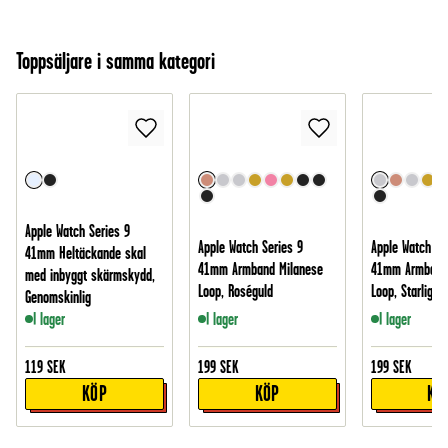
Toppsäljare i samma kategori
Apple Watch Series 9
Apple Watch Series 9
Apple Watch Se
41mm Heltäckande skal
41mm Armband Milanese
41mm Armband 
med inbyggt skärmskydd,
Loop, Roséguld
Loop, Starlight
Genomskinlig
I lager
I lager
I lager
119
SEK
199
SEK
199
SEK
KÖP
KÖP
KÖ