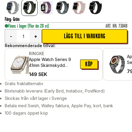
Färg
:
Grön
Finns i lager
(Fler än 20 st)
ART. NR
:
73848
LÄGG TILL I VARUKORG
-
+
Rekommenderade tillval:
RINGKE
Ap
Apple Watch Series 9
Se
KÖP
41mm Skärmskydd
ar
7
skyddsfilm - Dual Easy (3-
149
SEK
sk
pack)
Gratis fraktalternativ
Blixtsnabb leverans (Early Bird, Instabox, PostNord)
Skickas från vårt lager i Sverige
Betala med Swish, Walley faktura, Apple Pay, kort, bank
100 dagars öppet köp