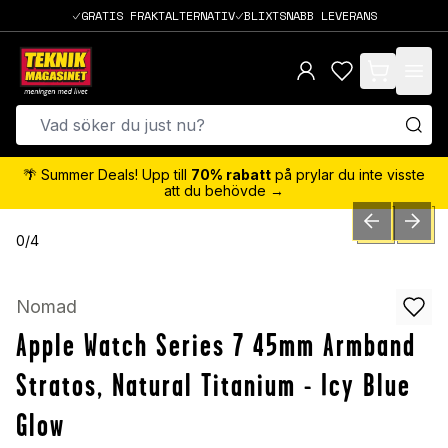
GRATIS FRAKTALTERNATIV
BLIXTSNABB LEVERANS
items in cart,
🌴 Summer Deals! Upp till
70% rabatt
på prylar du inte visste
att du behövde →
PREVIOUS SLID
NEXT S
0
/
4
Nomad
Apple Watch Series 7 45mm Armband
Stratos, Natural Titanium - Icy Blue
Glow