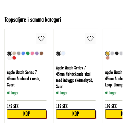
Toppsäljare i samma kategori
Apple Watch Series 7
Apple Watch Series 7
Apple Watch Se
45mm Heltäckande skal
45mm Armband i resår,
45mm Armband 
med inbyggt skärmskydd,
Svart
Loop, Champag
Svart
I lager
I lager
I lager
149
SEK
119
SEK
199
SEK
KÖP
KÖP
KÖ