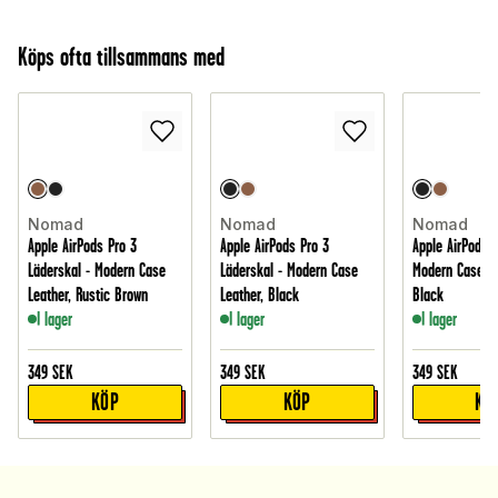
Köps ofta tillsammans med
Nomad
Nomad
Nomad
Apple AirPods Pro 3
Apple AirPods Pro 3
Apple AirPods 4
Läderskal - Modern Case
Läderskal - Modern Case
Modern Case Le
Leather, Rustic Brown
Leather, Black
Black
I lager
I lager
I lager
349
SEK
349
SEK
349
SEK
KÖP
KÖP
KÖ