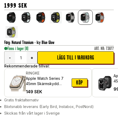
1999
SEK
Färg
:
Natural Titanium - Icy Blue Glow
Finns i lager
(8)
ART. NR
:
73877
LÄGG TILL I VARUKORG
-
+
Rekommenderade tillval:
RINGKE
Ap
Apple Watch Series 7
45
KÖP
45mm Skärmskydd
9
skyddsfilm - Dual Easy (3-
149
SEK
pack)
Gratis fraktalternativ
Blixtsnabb leverans (Early Bird, Instabox, PostNord)
Skickas från vårt lager i Sverige