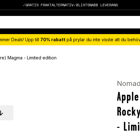
GRATIS FRAKTALTERNATIV
BLIXTSNABB LEVERANS
mmer Deals! Upp till
70% rabatt
på prylar du inte visste att du beh
e) Magma - Limited edition
Noma
Apple
Rocky
- Lim