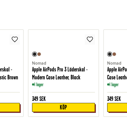
Nomad
Nomad
rskal -
Apple AirPods Pro 3 Läderskal -
Apple AirP
stic Brown
Modern Case Leather, Black
Case Leath
I lager
I lager
349
SEK
349
SEK
KÖP