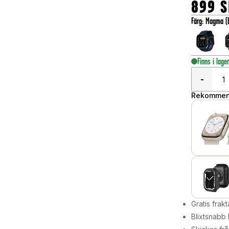
899
S
Färg
:
Magma (B
Finns i lage
-
Rekommend
Gratis frakt
Blixtsnabb 