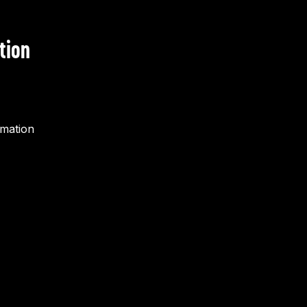
tion
rmation