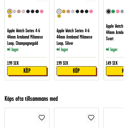
Apple Watch Se
Apple Watch Series 4-6
Apple Watch Series 4-6
44mm Armband 
44mm Armband Milanese
44mm Armband Milanese
Svart
Loop, Champagneguld
Loop, Silver
I lager
I lager
I lager
199
SEK
199
SEK
149
SEK
KÖP
KÖP
KÖ
Köps ofta tillsammans med