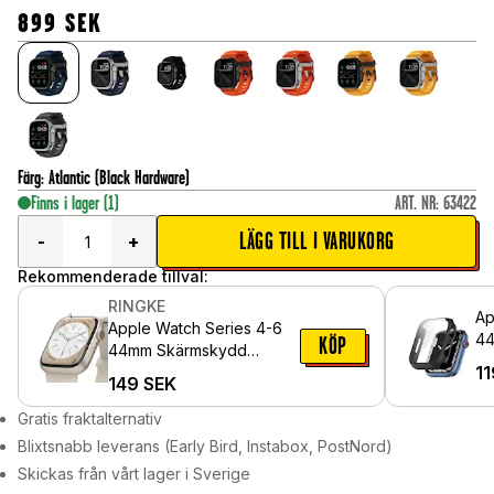
899
SEK
Färg
:
Atlantic (Black Hardware)
Finns i lager
(1)
ART. NR
:
63422
LÄGG TILL I VARUKORG
-
+
Rekommenderade tillval:
RINGKE
Ap
Apple Watch Series 4-6
44
KÖP
44mm Skärmskydd
me
11
skyddsfilm - Dual Easy (3-
149
SEK
sk
pack)
Gratis fraktalternativ
Blixtsnabb leverans (Early Bird, Instabox, PostNord)
Skickas från vårt lager i Sverige