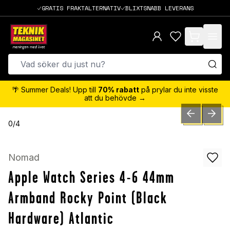
GRATIS FRAKTALTERNATIV
BLIXTSNABB LEVERANS
items in cart,
🌴 Summer Deals! Upp till
70% rabatt
på prylar du inte visste
att du behövde →
PREVIOUS SLID
NEXT S
0
/
4
Nomad
Apple Watch Series 4-6 44mm
Armband Rocky Point (Black
Hardware) Atlantic