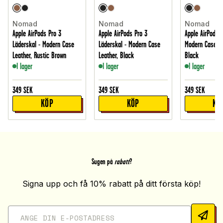
Nomad
Nomad
Nomad
Apple AirPods Pro 3
Apple AirPods Pro 3
Apple AirPods 4
Läderskal - Modern Case
Läderskal - Modern Case
Modern Case Le
Leather, Rustic Brown
Leather, Black
Black
I lager
I lager
I lager
349
SEK
349
SEK
349
SEK
KÖP
KÖP
KÖ
Sugen på
rabatt
?
Signa upp och få 10% rabatt på ditt första köp!