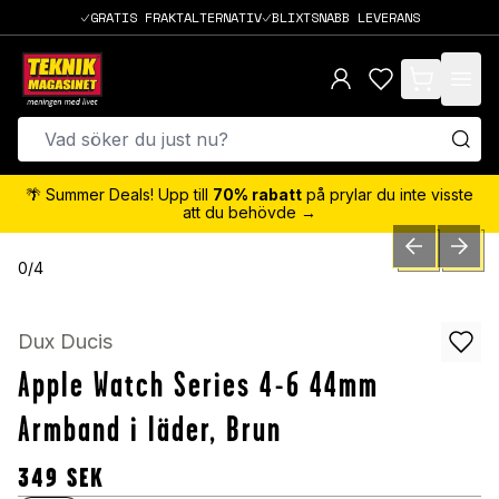
GRATIS FRAKTALTERNATIV
BLIXTSNABB LEVERANS
items in cart,
🌴 Summer Deals! Upp till
70% rabatt
på prylar du inte visste
att du behövde →
PREVIOUS SLID
NEXT S
0
/
4
Dux Ducis
Apple Watch Series 4-6 44mm
Armband i läder, Brun
349
SEK