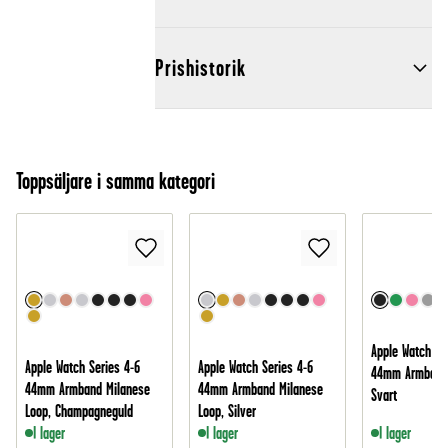
Prishistorik
Toppsäljare i samma kategori
Apple Watch Se
Apple Watch Series 4-6
Apple Watch Series 4-6
44mm Armband 
44mm Armband Milanese
44mm Armband Milanese
Svart
Loop, Champagneguld
Loop, Silver
I lager
I lager
I lager