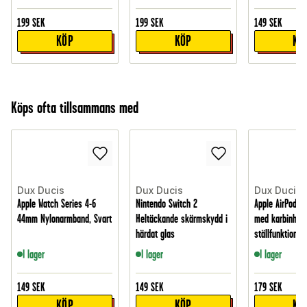
199
SEK
199
SEK
149
SEK
KÖP
KÖP
KÖ
Köps ofta tillsammans med
Dux Ducis
Dux Ducis
Dux Ducis
Apple Watch Series 4-6
Nintendo Switch 2
Apple AirPods P
44mm Nylonarmband, Svart
Heltäckande skärmskydd i
med karbinhak
härdat glas
ställfunktion, S
I lager
I lager
I lager
149
SEK
149
SEK
179
SEK
KÖP
KÖP
KÖ