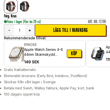
Färg
:
Brun
Finns i lager
(Fler än 20 st)
ART. NR
:
71785
LÄGG TILL I VARUKORG
-
+
Rekommenderade tillval:
RINGKE
Ap
Apple Watch Series 4-6
44
KÖP
44mm Skärmskydd
me
11
skyddsfilm - Dual Easy (3-
149
SEK
sk
pack)
Gratis fraktalternativ
Blixtsnabb leverans (Early Bird, Instabox, PostNord)
Skickas från vårt lager i Sverige
Betala med Swish, Walley faktura, Apple Pay, kort, bank
100 dagars öppet köp