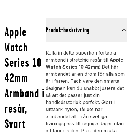
Apple
Produktbeskrivning
Watch
Kolla in detta superkomfortabla
Series 10
armband i stretchig resår till
Apple
Watch Series 10 42mm
! Det här
42mm
armbandet är en dröm för alla som
är i farten. Tack vare den smarta
designen kan du snabbt justera det
Armband i
så att det passar just din
handledsstorlek perfekt. Gjort i
resår,
slitstark nylon, tål det här
armbandet allt från svettiga
Svart
träningspass till regniga dagar utan
att tappa stilen. Plus, den mjuka