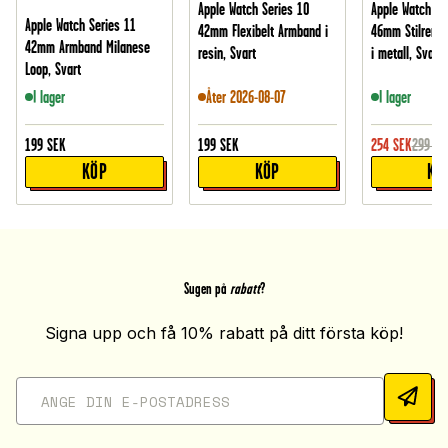
Apple Watch Series 10
Apple Watch Se
Apple Watch Series 11
42mm Flexibelt Armband i
46mm Stilrent 
42mm Armband Milanese
resin, Svart
i metall, Svart
Loop, Svart
I lager
Åter 2026-08-07
I lager
199
SEK
199
SEK
254
SEK
299
SE
KÖP
KÖP
KÖ
Sugen på
rabatt
?
Signa upp och få 10% rabatt på ditt första köp!