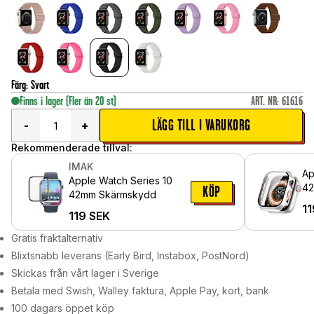
Färg
:
Svart
Finns i lager
(Fler än 20 st)
ART. NR
:
61616
LÄGG TILL I VARUKORG
-
+
Rekommenderade tillval:
IMAK
Ap
Apple Watch Series 10
42
KÖP
42mm Skärmskydd
me
11
119
SEK
sk
Gratis fraktalternativ
Blixtsnabb leverans (Early Bird, Instabox, PostNord)
Skickas från vårt lager i Sverige
Betala med Swish, Walley faktura, Apple Pay, kort, bank
100 dagars öppet köp