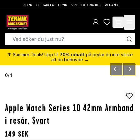
GRATIS FRAKTALTERNATIV
BLIXTSNABB LEVERANS
items in cart,
🌴 Summer Deals! Upp till
70% rabatt
på prylar du inte visste
att du behövde →
PREVIOUS SLID
NEXT S
0
/
4
Apple Watch Series 10 42mm Armband
i resår, Svart
149
SEK