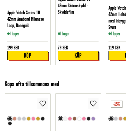
42mm Skärmskydd -
Apple Watch Se
Skyddsfilm
Apple Watch Series 10
42mm Heltäcka
42mm Armband Milanese
med inbyggt s
Loop, Roséguld
Svart
I lager
I lager
I lager
199
SEK
79
SEK
119
SEK
KÖP
KÖP
KÖ
Köps ofta tillsammans med
-15%