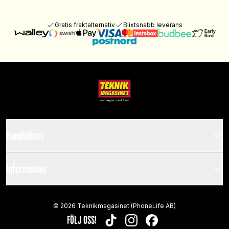
Gratis fraktalternativ
Blixtsnabb leverans
Kundtjänst
Information
©
2026
Teknikmagasinet (PhoneLife AB)
FÖLJ OSS!
TIKTOK
INSTAGRAM
FACEBOOK