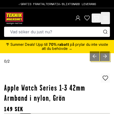
GRATIS FRAKTALTERNATIV
BLIXTSNABB LEVERANS
items in cart,
🌴 Summer Deals! Upp till
70% rabatt
på prylar du inte visste
att du behövde →
PREVIOUS SLID
NEXT S
0
/
2
Apple Watch Series 1-3 42mm
Armband i nylon, Grön
149
SEK