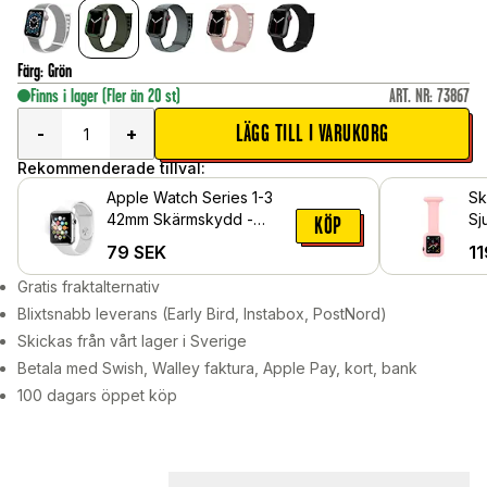
Färg
:
Grön
Finns i lager
(Fler än 20 st)
ART. NR
:
73867
LÄGG TILL I VARUKORG
-
+
Rekommenderade tillval:
Apple Watch Series 1-3
Sk
42mm Skärmskydd -
Sj
KÖP
Skyddsfilm
Ap
79
SEK
11
42
Gratis fraktalternativ
Blixtsnabb leverans (Early Bird, Instabox, PostNord)
Skickas från vårt lager i Sverige
Betala med Swish, Walley faktura, Apple Pay, kort, bank
100 dagars öppet köp