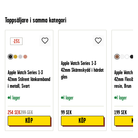
Toppsäljare i samma kategori
-15%
Apple Watch Series 1-3
42mm Skärmskydd i härdat
Apple Watch Series 1-3
Apple Watch Se
glas
42mm Stilrent länkarmband
42mm Flexibelt
i metall, Svart
resin, Brun
I lager
I lager
I lager
254
SEK
299
SEK
99
SEK
199
SEK
KÖP
KÖP
KÖ