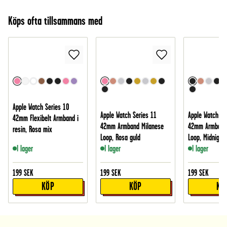
Köps ofta tillsammans med
Apple Watch Series 10
Apple Watch Series 11
Apple Watch Se
42mm Flexibelt Armband i
42mm Armband Milanese
42mm Armband 
resin, Rosa mix
Loop, Rosa guld
Loop, Midnight 
I lager
I lager
I lager
199
SEK
199
SEK
199
SEK
KÖP
KÖP
KÖ