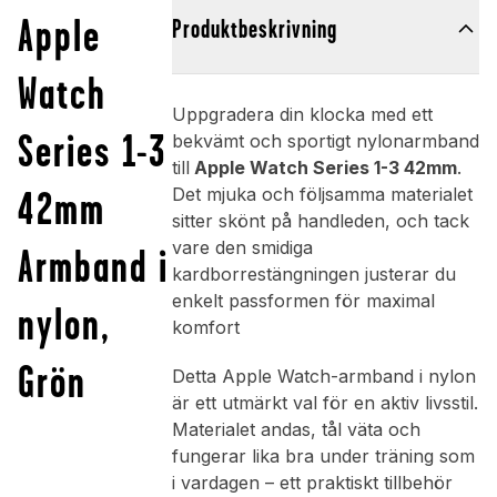
Apple
Produktbeskrivning
Watch
Uppgradera din klocka med ett
Series 1-3
bekvämt och sportigt nylonarmband
till
Apple Watch Series 1-3 42mm
.
42mm
Det mjuka och följsamma materialet
sitter skönt på handleden, och tack
vare den smidiga
Armband i
kardborrestängningen justerar du
enkelt passformen för maximal
nylon,
komfort
Grön
Detta Apple Watch-armband i nylon
är ett utmärkt val för en aktiv livsstil.
Materialet andas, tål väta och
fungerar lika bra under träning som
i vardagen – ett praktiskt tillbehör