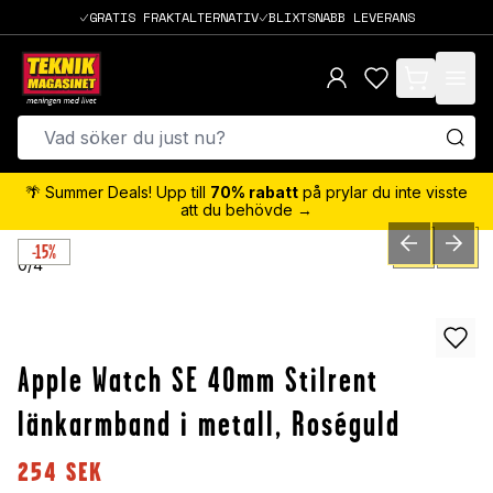
GRATIS FRAKTALTERNATIV
BLIXTSNABB LEVERANS
items in cart,
🌴 Summer Deals! Upp till
70% rabatt
på prylar du inte visste
att du behövde →
-15%
PREVIOUS SLID
NEXT S
0
/
4
Apple Watch SE 40mm Stilrent
länkarmband i metall, Roséguld
254
SEK