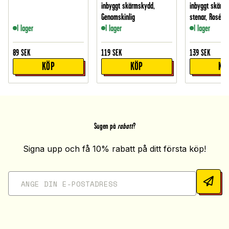
inbyggt skärmskydd,
inbyggt skärm
Genomskinlig
stenar, Roségu
I lager
I lager
I lager
89
SEK
119
SEK
139
SEK
KÖP
KÖP
KÖ
Sugen på
rabatt
?
Signa upp och få 10% rabatt på ditt första köp!