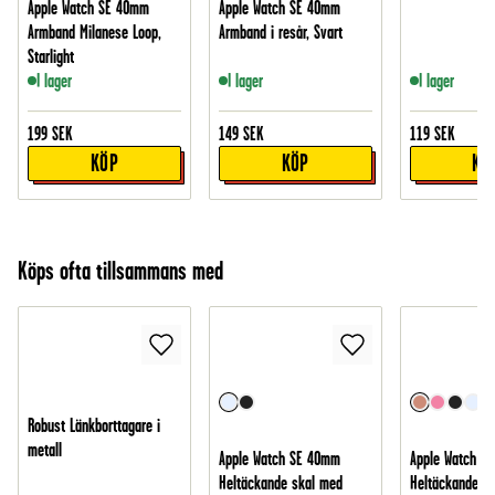
Apple Watch SE 40mm
Apple Watch SE 40mm
Armband Milanese Loop,
Armband i resår, Svart
Starlight
I lager
I lager
I lager
199
SEK
149
SEK
119
SEK
KÖP
KÖP
KÖ
Köps ofta tillsammans med
Robust Länkborttagare i
metall
Apple Watch SE 40mm
Apple Watch S
Heltäckande skal med
Heltäckande s