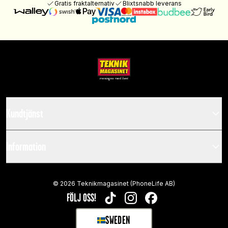
Gratis fraktalternativ
Blixtsnabb leverans
Kundtjänst
Information
©
2026
Teknikmagasinet (PhoneLife AB)
FÖLJ OSS!
TIKTOK
INSTAGRAM
FACEBOOK
SWEDEN
SELECT MARKET