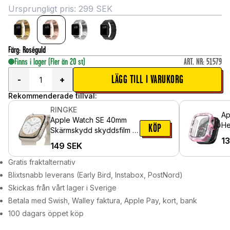
Ursprungligt pris:
299
SEK
Färg
:
Roséguld
Finns i lager
(Fler än 20 st)
ART. NR
:
51579
LÄGG TILL I VARUKORG
-
+
Rekommenderade tillval:
RINGKE
Ap
Apple Watch SE 40mm
He
KÖP
Skärmskydd skyddsfilm -
in
1
Dual Easy (3-pack)
149
SEK
oc
Gratis fraktalternativ
Blixtsnabb leverans (Early Bird, Instabox, PostNord)
Skickas från vårt lager i Sverige
Betala med Swish, Walley faktura, Apple Pay, kort, bank
100 dagars öppet köp