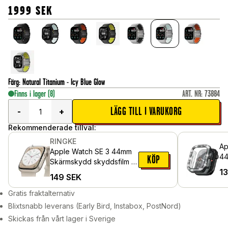
1999
SEK
Färg
:
Natural Titanium - Icy Blue Glow
Finns i lager
(8)
ART. NR
:
73884
LÄGG TILL I VARUKORG
-
+
Rekommenderade tillval:
RINGKE
Ap
Apple Watch SE 3 44mm
44
KÖP
Skärmskydd skyddsfilm -
me
1
Dual Easy (3-pack)
149
SEK
sk
Sv
Gratis fraktalternativ
Blixtsnabb leverans (Early Bird, Instabox, PostNord)
Skickas från vårt lager i Sverige