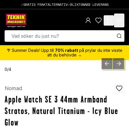
GRATIS FRAKTALTERNATIV
BLIXTSNABB LEVERANS
items in cart,
🌴 Summer Deals! Upp till
70% rabatt
på prylar du inte visste
att du behövde →
PREVIOUS SLID
NEXT S
0
/
4
Nomad
Apple Watch SE 3 44mm Armband
Stratos, Natural Titanium - Icy Blue
Glow