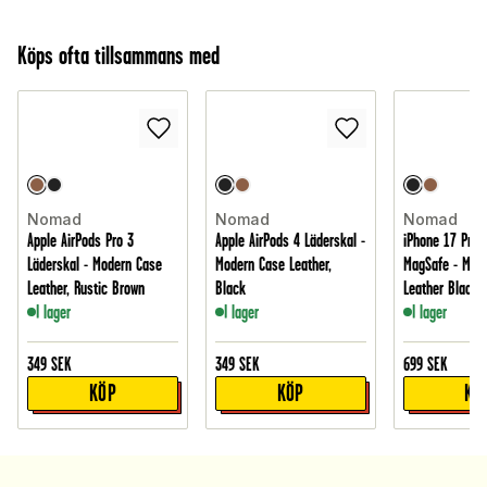
Köps ofta tillsammans med
Nomad
Nomad
Nomad
Apple AirPods Pro 3
Apple AirPods 4 Läderskal -
iPhone 17 Pro 
Läderskal - Modern Case
Modern Case Leather,
MagSafe - Mod
Leather, Rustic Brown
Black
Leather Black
I lager
I lager
I lager
349
SEK
349
SEK
699
SEK
KÖP
KÖP
KÖ