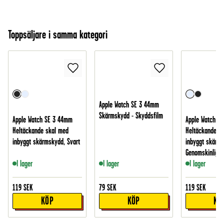
Toppsäljare i samma kategori
Apple Watch SE 3 44mm
Skärmskydd - Skyddsfilm
Apple Watch SE 3 44mm
Apple Watch S
Heltäckande skal med
Heltäckande s
inbyggt skärmskydd, Svart
inbyggt skärms
Genomskinlig
I lager
I lager
I lager
119
SEK
79
SEK
119
SEK
KÖP
KÖP
KÖ