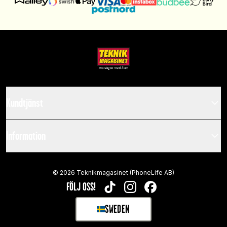
Kundtjänst
Information
©
2026
Teknikmagasinet (PhoneLife AB)
FÖLJ OSS!
TIKTOK
INSTAGRAM
FACEBOOK
SWEDEN
SELECT MARKET