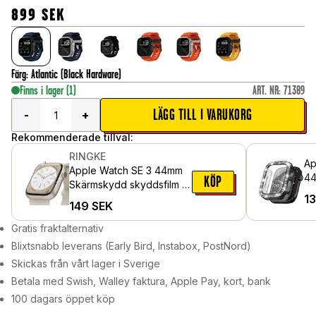
899
SEK
Färg
:
Atlantic (Black Hardware)
Finns i lager
(1)
ART. NR
:
71389
LÄGG TILL I VARUKORG
-
+
Rekommenderade tillval:
RINGKE
Ap
Apple Watch SE 3 44mm
44
KÖP
Skärmskydd skyddsfilm -
me
1
Dual Easy (3-pack)
149
SEK
sk
Sv
Gratis fraktalternativ
Blixtsnabb leverans (Early Bird, Instabox, PostNord)
Skickas från vårt lager i Sverige
Betala med Swish, Walley faktura, Apple Pay, kort, bank
100 dagars öppet köp