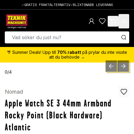
GRATIS FRAKTALTERNATIV
BLIXTSNABB LEVERANS
items in cart,
🌴 Summer Deals! Upp till
70% rabatt
på prylar du inte visste
att du behövde →
PREVIOUS SLID
NEXT S
0
/
4
Nomad
Apple Watch SE 3 44mm Armband
Rocky Point (Black Hardware)
Atlantic