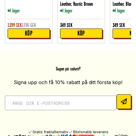
Leather, Rustic Brown
Leather, Black
I lager
I lager
I lager
1399
SEK
1795
SEK
349
SEK
349
SEK
KÖP
KÖP
KÖ
Sugen på
rabatt
?
Signa upp och få 10% rabatt på ditt första köp!
Gratis fraktalternativ
Blixtsnabb leverans