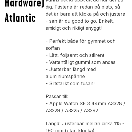
Hardware)
dig. Fästena är redan på plats, så
Atlantic
det är bara att klicka på och justera
- sen är du good to go. Enkelt,
smidigt och riktigt snyggt!
- Perfekt både för gymmet och
soffan
- Lätt, följsamt och stilrent
- Vattentåligt gummi som andas
- Justerbar längd med
aluminiumspänne
- Slitstarkt som tusan!
Passar till:
- Apple Watch SE 3 44mm A3328 /
A3329 / A3325 / A3392
Längd: Justerbar mellan cirka 115 -
190 mm (utan klocka)