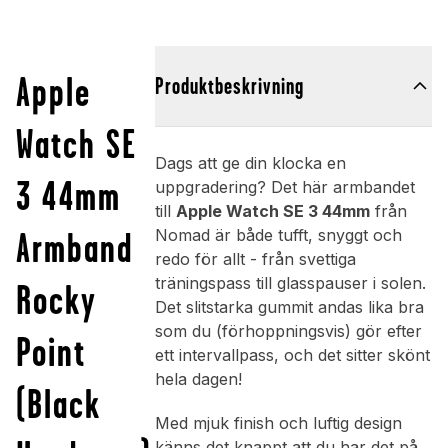
Apple
Produktbeskrivning
Watch SE
Dags att ge din klocka en
3 44mm
uppgradering? Det här armbandet
till
Apple Watch SE 3 44mm
från
Armband
Nomad är både tufft, snyggt och
redo för allt - från svettiga
träningspass till glasspauser i solen.
Rocky
Det slitstarka gummit andas lika bra
som du (förhoppningsvis) gör efter
Point
ett intervallpass, och det sitter skönt
hela dagen!
(Black
Med mjuk finish och luftig design
känns det knappt att du har det på