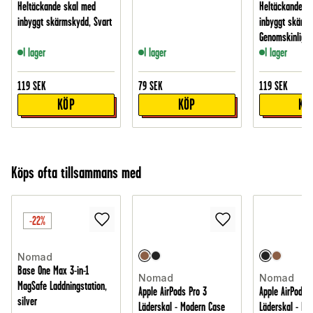
Heltäckande skal med
Heltäckande s
inbyggt skärmskydd, Svart
inbyggt skärms
Genomskinlig
I lager
I lager
I lager
119
SEK
79
SEK
119
SEK
KÖP
KÖP
KÖ
Köps ofta tillsammans med
-22%
Nomad
Base One Max 3-in-1
Nomad
Nomad
MagSafe Laddningstation,
Apple AirPods Pro 3
Apple AirPods P
silver
Läderskal - Modern Case
Läderskal - Mo