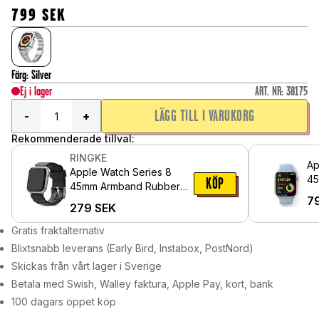
799
SEK
Färg
:
Silver
Ej i lager
ART. NR
:
38175
LÄGG TILL I VARUKORG
-
+
Rekommenderade tillval:
RINGKE
Ap
Apple Watch Series 8
45
KÖP
45mm Armband Rubber
Sk
7
One Bold Svart
279
SEK
Gratis fraktalternativ
Blixtsnabb leverans (Early Bird, Instabox, PostNord)
Skickas från vårt lager i Sverige
Betala med Swish, Walley faktura, Apple Pay, kort, bank
100 dagars öppet köp