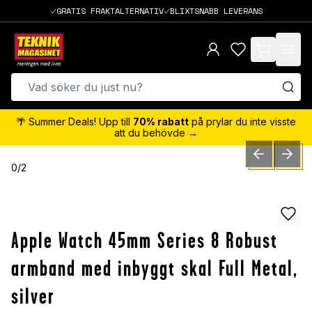
GRATIS FRAKTALTERNATIV
BLIXTSNABB LEVERANS
items in cart,
🌴 Summer Deals! Upp till
70% rabatt
på prylar du inte visste
att du behövde →
PREVIOUS SLID
NEXT S
0
/
2
Apple Watch 45mm Series 8 Robust
armband med inbyggt skal Full Metal,
silver