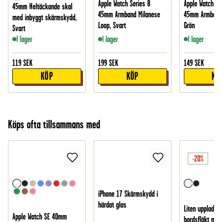
Apple Watch Series 8
Apple Watch Se
45mm Heltäckande skal
45mm Armband Milanese
45mm Armband i
med inbyggt skärmskydd,
Loop, Svart
Grön
Svart
I lager
I lager
I lager
119
SEK
199
SEK
149
SEK
KÖP
KÖP
KÖ
Köps ofta tillsammans med
-20%
iPhone 17 Skärmskydd i
härdat glas
Liten uppladdn
Apple Watch SE 40mm
bordsfläkt med