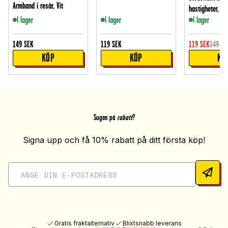
Armband i resår, Vit
hastigheter, Vit
I lager
I lager
I lager
149
SEK
119
SEK
119
SEK
149
SE
KÖP
KÖP
KÖ
Sugen på
rabatt
?
Signa upp och få 10% rabatt på ditt första köp!
Gratis fraktalternativ
Blixtsnabb leverans