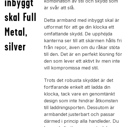
inbyggt
kombination av stil och skydd som
är svår att slå.
skal Full
Detta armband med inbyggt skal är
utformat för att ge din klocka ett
Metal,
omfattande skydd. De upphöjda
kanterna ser till att skärmen hålls fri
silver
från repor, även om du råkar stöta
till den. Det är en perfekt lösning för
den som lever ett aktivt liv men inte
vill kompromissa med stil.
Trots det robusta skyddet är det
fortfarande enkelt att ladda din
klocka, tack vare en genomtänkt
design som inte hindrar åtkomsten
till laddningsporten. Dessutom är
armbandet justerbart och passar
därmed i princip alla handleder. Du