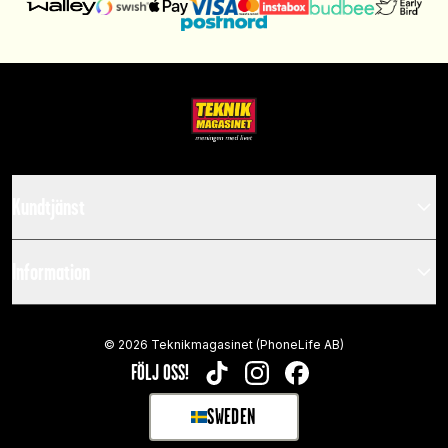
Kundtjänst
Information
©
2026
Teknikmagasinet (PhoneLife AB)
FÖLJ OSS!
TIKTOK
INSTAGRAM
FACEBOOK
SWEDEN
SELECT MARKET