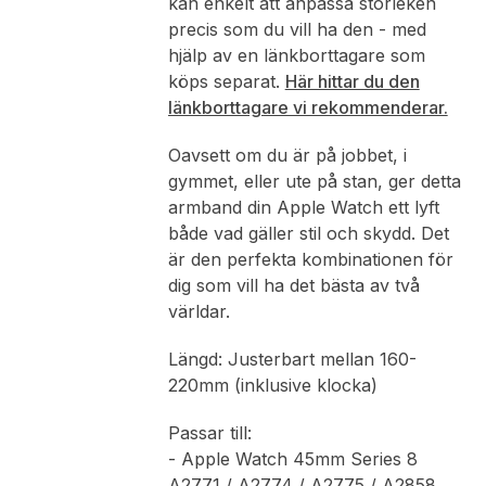
kan enkelt att anpassa storleken
precis som du vill ha den - med
hjälp av en länkborttagare som
köps separat.
Här hittar du den
länkborttagare vi rekommenderar.
Oavsett om du är på jobbet, i
gymmet, eller ute på stan, ger detta
armband din Apple Watch ett lyft
både vad gäller stil och skydd. Det
är den perfekta kombinationen för
dig som vill ha det bästa av två
världar.
Längd: Justerbart mellan 160-
220mm (inklusive klocka)
Passar till:
- Apple Watch 45mm Series 8
A2771 / A2774 / A2775 / A2858