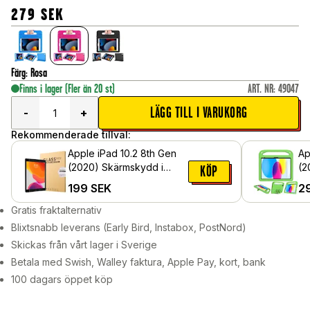
279
SEK
Färg
:
Rosa
Finns i lager
(Fler än 20 st)
ART. NR
:
49047
LÄGG TILL I VARUKORG
-
+
Rekommenderade tillval:
Apple iPad 10.2 8th Gen
Ap
(2020) Skärmskydd i
(2
KÖP
härdat glas
sk
199
SEK
2
ha
ba
Gratis fraktalternativ
Blixtsnabb leverans (Early Bird, Instabox, PostNord)
Skickas från vårt lager i Sverige
Betala med Swish, Walley faktura, Apple Pay, kort, bank
100 dagars öppet köp