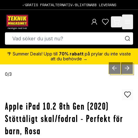
GRATIS FRAKTALTERNATIV
BLIXTSNABB LEVERANS
items in cart,
🌴 Summer Deals! Upp till
70% rabatt
på prylar du inte visste
att du behövde →
PREVIOUS SLID
NEXT S
0
/
3
Apple iPad 10.2 8th Gen (2020)
Stöttåligt skal/fodral - Perfekt för
barn, Rosa