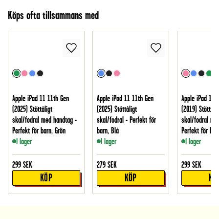
Köps ofta tillsammans med
Apple iPad 11 11th Gen
Apple iPad 11 11th Gen
Apple iPad 10.
(2025) Stöttåligt
(2025) Stöttåligt
(2019) Stöttålig
skal/fodral med handtag -
skal/fodral - Perfekt för
skal/fodral me
Perfekt för barn, Grön
barn, Blå
Perfekt för bar
I lager
I lager
I lager
299
SEK
279
SEK
299
SEK
KÖP
KÖP
KÖ