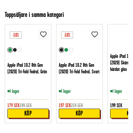
Toppsäljare i samma kategori
-10%
-10%
Apple iPad 10.
(2020) Skärmsk
Apple iPad 10.2 8th Gen
Apple iPad 10.2 8th Gen
härdat glas
(2020) Tri-Fold Fodral, Grön
(2020) Tri-Fold Fodral, Svart
I lager
I lager
I lager
179
SEK
199
SEK
197
SEK
219
SEK
199
SEK
KÖP
KÖP
KÖ