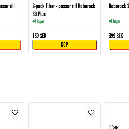
ssar till
2-pack Filter - passar till Roborock
Roborock S
S8 Plus
I lager
I lager
139
SEK
399
SEK
KÖP