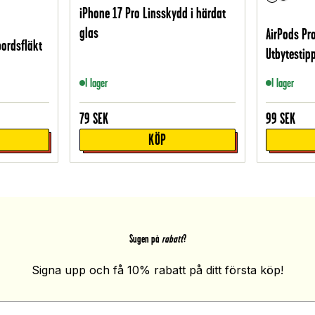
iPhone 17 Pro Linsskydd i härdat
glas
AirPods Pro
bordsfläkt
Utbytestipp
I lager
I lager
79
SEK
99
SEK
KÖP
Sugen på
rabatt
?
Signa upp och få 10% rabatt på ditt första köp!