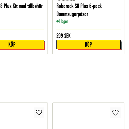
8 Plus Kit med tillbehör
Roborock S8 Plus 6-pack
Dammsugarpåsar
I lager
299
SEK
KÖP
KÖP