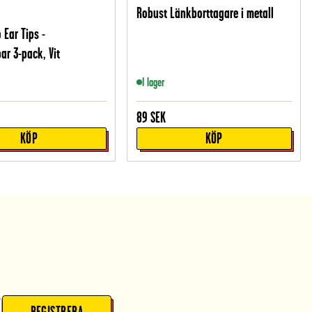
Robust Länkborttagare i metall
 Ear Tips -
ar 3-pack, Vit
I lager
89
SEK
KÖP
KÖP
REGISTRERA