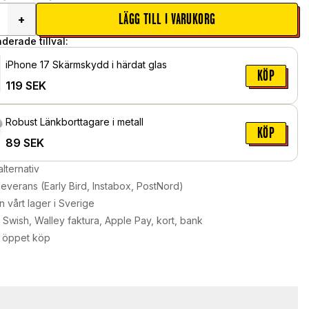
LÄGG TILL I VARUKORG
+
erade tillval:
iPhone 17 Skärmskydd i härdat glas
KÖP
119
SEK
Robust Länkborttagare i metall
KÖP
89
SEK
alternativ
leverans (Early Bird, Instabox, PostNord)
n vårt lager i Sverige
Swish, Walley faktura, Apple Pay, kort, bank
 öppet köp