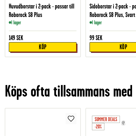
Huvudborstar i 2-pack - passar till
Sidoborstar i 2-pack - pa
Roborock S8 Plus
Roborock S8 Plus, Svart
I lager
I lager
149
SEK
99
SEK
KÖP
KÖP
Köps ofta tillsammans med
SUMMER DEALS
-20%