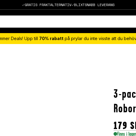
GRATIS FRAKTALTERNATIV
BLIXTSNABB LEVERANS
mmer Deals! Upp till
70% rabatt
på prylar du inte visste att du beh
3-pac
Robor
179
S
Finns i lage