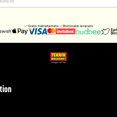
Gratis fraktalternativ
Blixtsnabb leverans
tion