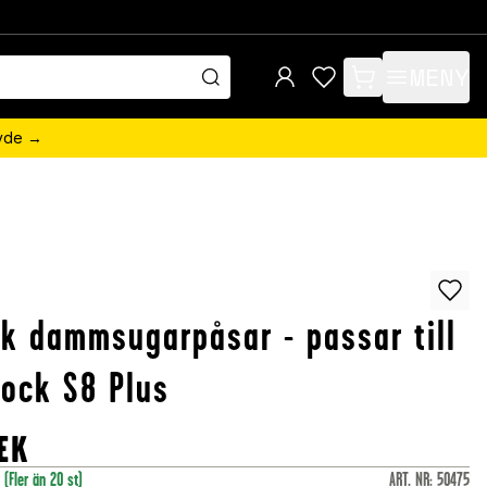
MENY
items in cart, view 
övde →
k dammsugarpåsar - passar till
ock S8 Plus
EK
r
(Fler än 20 st)
ART. NR
:
50475