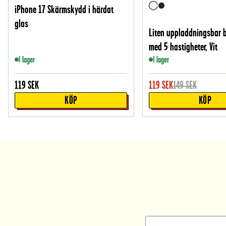
iPhone 17 Skärmskydd i härdat
glas
Liten uppladdningsbar 
med 5 hastigheter, Vit
I lager
I lager
119
SEK
119
SEK
149
SEK
KÖP
KÖP