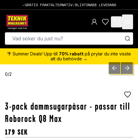
GRATIS FRAKTALTERNATIV
BLIXTSNABB LEVERANS
items in cart,
🌴 Summer Deals! Upp till
70% rabatt
på prylar du inte visste
att du behövde →
PREVIOUS SLID
NEXT S
0
/
2
3-pack dammsugarpåsar - passar till
Roborock Q8 Max
179
SEK