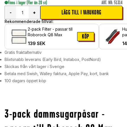
Finns i lager
(Fler än 20 st)
ART. NR
:
51314
LÄGG TILL I VARUKORG
-
+
Rekommenderade tillval:
2-pack Filter - passar till
Hu
Roborock Q8 Max
passar
KÖP
M
139
SEK
1
Gratis fraktalternativ
Blixtsnabb leverans (Early Bird, Instabox, PostNord)
Skickas från vårt lager i Sverige
Betala med Swish, Walley faktura, Apple Pay, kort, bank
100 dagars öppet köp
3-pack dammsugarpåsar -