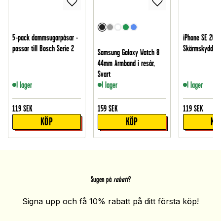
5-pack dammsugarpåsar -
iPhone SE 2022
passar till Bosch Serie 2
Skärmskydd i h
Samsung Galaxy Watch 8
44mm Armband i resår,
Svart
I lager
I lager
I lager
119
SEK
159
SEK
119
SEK
KÖP
KÖP
KÖ
Sugen på
rabatt
?
Signa upp och få 10% rabatt på ditt första köp!