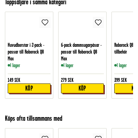
Toppsäljare i samma kategori
Huvudborstar i 2-pack -
6-pack dammsugarpåsar -
Roborock Q8 M
passar till Roborock Q8
passar till Roborock Q8
tillbehör
Max
Max
I lager
I lager
I lager
149
SEK
279
SEK
399
SEK
KÖP
KÖP
KÖ
Köps ofta tillsammans med