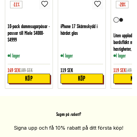
-11%
-20%
10-pack dammsugarpåsar -
iPhone 17 Skärmskydd i
passar till Miele S4000-
härdat glas
Liten uppladdn
S4999
bordsfläkt med
hastigheter, Vit
I lager
I lager
I lager
169
SEK
189
SEK
119
SEK
119
SEK
149
SE
KÖP
KÖP
KÖ
Sugen på
rabatt
?
Signa upp och få 10% rabatt på ditt första köp!