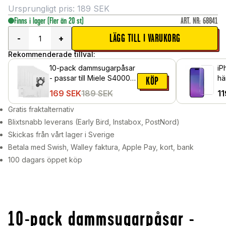
Ursprungligt pris:
189
SEK
Finns i lager
(Fler än 20 st)
ART. NR
:
68841
LÄGG TILL I VARUKORG
-
+
Rekommenderade tillval:
10-pack dammsugarpåsar
iP
- passar till Miele S4000-
hä
KÖP
S4999
169
SEK
189
SEK
11
Gratis fraktalternativ
Blixtsnabb leverans (Early Bird, Instabox, PostNord)
Skickas från vårt lager i Sverige
Betala med Swish, Walley faktura, Apple Pay, kort, bank
100 dagars öppet köp
10-pack dammsugarpåsar -