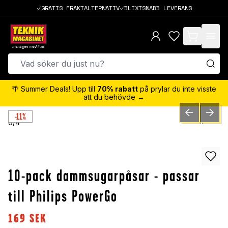
GRATIS FRAKTALTERNATIV
BLIXTSNABB LEVERANS
items in cart,
🌴 Summer Deals! Upp till
70% rabatt
på prylar du inte visste
att du behövde →
-11%
PREVIOUS SLID
NEXT S
0
/
4
10-pack dammsugarpåsar - passar
till Philips PowerGo
169
SEK