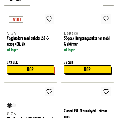
FAVORIT
SiGN
Deltaco
Väggladdare med dubbla USB-C-
52-pack Rengöringsdukar för mobil
uttag 40W, Vit
& skärmar
I lager
I lager
179
SEK
79
SEK
KÖP
KÖP
Xiaomi 15T Skärmskydd i härdat
SiGN
glas