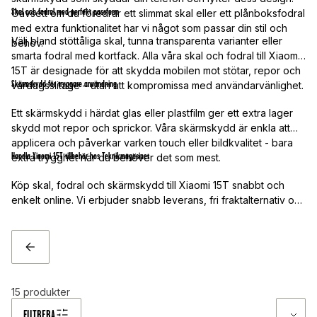
Skal och fodral med perfekt passform
Oavsett om du föredrar ett slimmat skal eller ett plånboksfodral
med extra funktionalitet har vi något som passar din stil och
Välj bland stöttåliga skal, tunna transparenta varianter eller
behov.
smarta fodral med kortfack. Alla våra skal och fodral till Xiaomi
15T är designade för att skydda mobilen mot stötar, repor och
Skärmskydd för tryggare användning
vardagsslitage – utan att kompromissa med användarvänlighet.
Ett skärmskydd i härdat glas eller plastfilm ger ett extra lager
skydd mot repor och sprickor. Våra skärmskydd är enkla att
applicera och påverkar varken touch eller bildkvalitet - bara
Handla Xiaomi 15T tillbehör hos Teknikmagasinet
extra trygghet när du behöver det som mest.
Köp skal, fodral och skärmskydd till Xiaomi 15T snabbt och
enkelt online. Vi erbjuder snabb leverans, fri fraktalternativ och
ett stort utbud av tillbehör i flera färger och material. Hitta dina
favoriter idag och skydda din mobil med stil!
TILLBAKA
15
produkter
FILTRERA