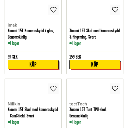
Imak
Xiaomi 15T Kameraskydd i glas,
Xiaomi 15T Skal med kameraskydd
Genomskinlig
& fingerring, Svart
I lager
I lager
99
SEK
159
SEK
KÖP
KÖP
Nillkin
tectTech
Xiaomi 15T Skal med kameraskydd
Xiaomi 15T Tunt TPU-skal,
- CamShield, Svart
Genomskinlig
I lager
I lager