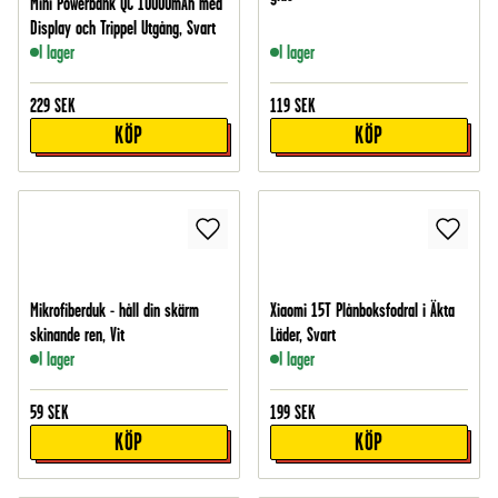
Mini Powerbank QC 10000mAh med
Display och Trippel Utgång, Svart
I lager
I lager
229
SEK
119
SEK
KÖP
KÖP
Mikrofiberduk - håll din skärm
Xiaomi 15T Plånboksfodral i Äkta
skinande ren, Vit
Läder, Svart
I lager
I lager
59
SEK
199
SEK
KÖP
KÖP