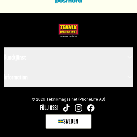
Kundtjänst
Information
©
2026
Teknikmagasinet (PhoneLife AB)
FÖLJ OSS!
TIKTOK
INSTAGRAM
FACEBOOK
SWEDEN
SELECT MARKET