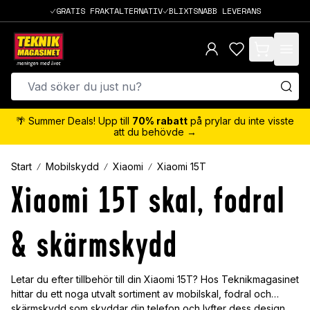
GRATIS FRAKTALTERNATIV
BLIXTSNABB LEVERANS
items in cart,
🌴 Summer Deals! Upp till
70% rabatt
på prylar du inte visste
att du behövde →
Start
Mobilskydd
Xiaomi
Xiaomi 15T
Xiaomi 15T skal, fodral
& skärmskydd
Letar du efter tillbehör till din Xiaomi 15T? Hos Teknikmagasinet
hittar du ett noga utvalt sortiment av mobilskal, fodral och
skärmskydd som skyddar din telefon och lyfter dess design.