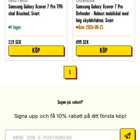
tectTech
Otterbox
Samsung Galaxy Xcover 7 Pro TPU-
Samsung Galaxy Xcover 7 Pro
skal Brushed, Svart
Defender - Robust mobilskal med
hög skyddsfaktor, Svart
I lager
Åter 2026-08-21
119
SEK
499
SEK
KÖP
KÖP
1
Sugen på
rabatt
?
Signa upp och få 10% rabatt på ditt första köp!