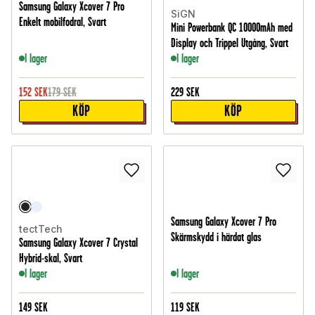
Samsung Galaxy Xcover 7 Pro
SiGN
Enkelt mobilfodral, Svart
Mini Powerbank QC 10000mAh med
Display och Trippel Utgång, Svart
I lager
I lager
152
SEK
179
SEK
229
SEK
KÖP
KÖP
Samsung Galaxy Xcover 7 Pro
tectTech
Skärmskydd i härdat glas
Samsung Galaxy Xcover 7 Crystal
Hybrid-skal, Svart
I lager
I lager
149
SEK
119
SEK