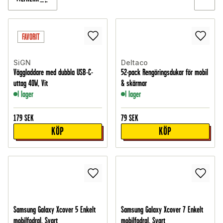
FAVORIT
SiGN
Deltaco
Väggladdare med dubbla USB-C-
52-pack Rengöringsdukar för mobil
uttag 40W, Vit
& skärmar
I lager
I lager
179
SEK
79
SEK
KÖP
KÖP
Samsung Galaxy Xcover 5 Enkelt
Samsung Galaxy Xcover 7 Enkelt
mobilfodral, Svart
mobilfodral, Svart