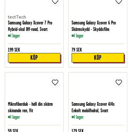
tectTech
Samsung Galaxy Xcover 7 Pro
Samsung Galaxy Xcover 6 Pro
Hybrid-skal Off-road, Svart
Skärmskydd - Skyddsfilm
I lager
I lager
199
SEK
79
SEK
KÖP
KÖP
Mikrofiberduk - håll din skärm
Samsung Galaxy Xcover 4/4s
skinande ren, Vit
Enkelt mobilfodral, Svart
I lager
I lager
59
SEK
179
SEK