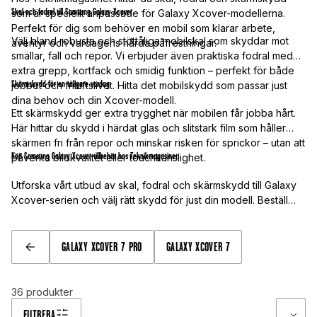
Skal och fodral till Samsung Galaxy Xcover
som är speciellt anpassade för Galaxy Xcover-modellerna.
Perfekt för dig som behöver en mobil som klarar arbete,
Välj bland robusta och stöttåliga mobilskal som skyddar mot
äventyr och vardagens hårda påfrestningar.
smällar, fall och repor. Vi erbjuder även praktiska fodral med
extra grepp, kortfack och smidig funktion – perfekt för både
Skärmskydd för en tåligare vardag
jobbet och friluftslivet. Hitta det mobilskydd som passar just
dina behov och din Xcover-modell.
Ett skärmskydd ger extra trygghet när mobilen får jobba hårt.
Här hittar du skydd i härdat glas och slitstark film som håller
skärmen fri från repor och minskar risken för sprickor – utan att
Köp Samsung Galaxy Xcover-tillbehör hos Teknikmagasinet
påverka bildkvalitet eller touchkänslighet.
Utforska vårt utbud av skal, fodral och skärmskydd till Galaxy
Xcover-serien och välj rätt skydd för just din modell. Beställ
online med snabb leverans, bra priser och fria fraktalternativ –
gör din Xcover ännu tåligare redan idag!
GALAXY XCOVER 7 PRO
GALAXY XCOVER 7
TILLBAKA
36
produkter
FILTRERA