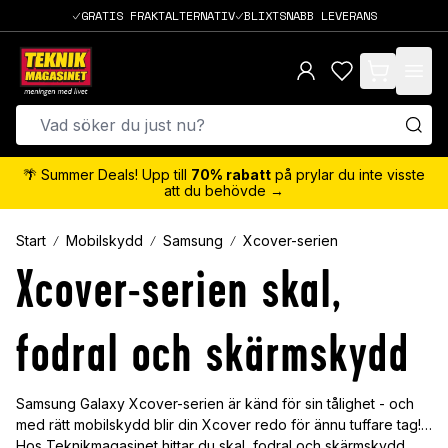
GRATIS FRAKTALTERNATIV
BLIXTSNABB LEVERANS
items in cart,
🌴 Summer Deals! Upp till
70% rabatt
på prylar du inte visste
att du behövde →
Start
Mobilskydd
Samsung
Xcover-serien
Xcover-serien skal,
fodral och skärmskydd
Samsung Galaxy Xcover-serien är känd för sin tålighet - och
med rätt mobilskydd blir din Xcover redo för ännu tuffare tag!
Hos Teknikmagasinet hittar du skal, fodral och skärmskydd