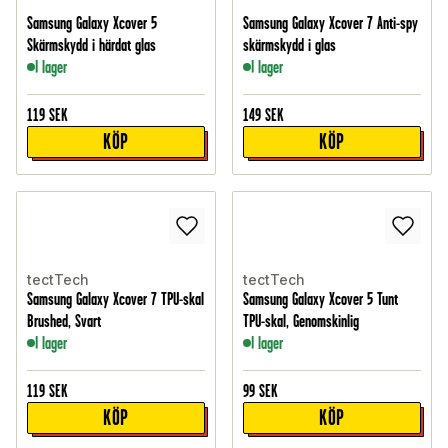
Samsung Galaxy Xcover 5
Samsung Galaxy Xcover 7 Anti-spy
Skärmskydd i härdat glas
skärmskydd i glas
I lager
I lager
119
SEK
149
SEK
KÖP
KÖP
tectTech
tectTech
Samsung Galaxy Xcover 7 TPU-skal
Samsung Galaxy Xcover 5 Tunt
Brushed, Svart
TPU-skal, Genomskinlig
I lager
I lager
119
SEK
99
SEK
KÖP
KÖP