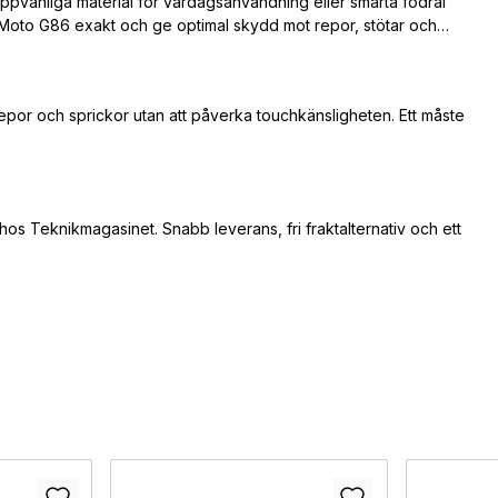
ppvänliga material för vardagsanvändning eller smarta fodral
in Moto G86 exakt och ge optimal skydd mot repor, stötar och
repor och sprickor utan att påverka touchkänsligheten. Ett måste
hos Teknikmagasinet. Snabb leverans, fri fraktalternativ och ett