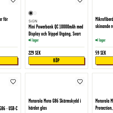
r för
Mikrofiber
SiGN
skinande re
Mini Powerbank QC 10000mAh med
Display och Trippel Utgång, Svart
I lager
I lager
229
SEK
59
SEK
KÖP
Motorola Moto G86 Skärmskydd i
Motorola M
härdat glas
Protection,
G86 - USB-C