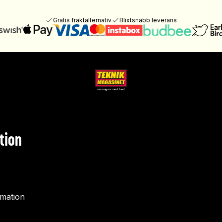
Gratis fraktalternativ
Blixtsnabb leverans
tion
rmation