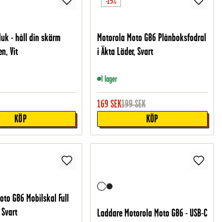
-15%
duk - håll din skärm
Motorola Moto G86 Plånboksfodral
n, Vit
i Äkta Läder, Svart
I lager
169
SEK
199
SEK
KÖP
KÖP
oto G86 Mobilskal Full
 Svart
Laddare Motorola Moto G86 - USB-C