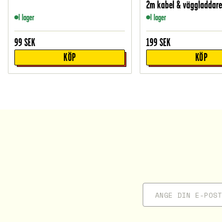
2m kabel & väggladdare
I lager
I lager
99
SEK
199
SEK
KÖP
KÖP