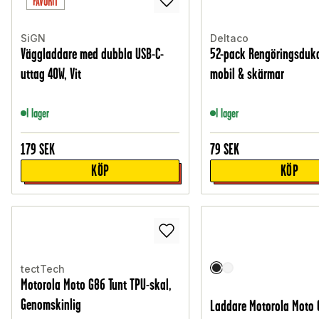
FAVORIT
SiGN
Deltaco
Väggladdare med dubbla USB-C-
52-pack Rengöringsduka
uttag 40W, Vit
mobil & skärmar
I lager
I lager
179
SEK
79
SEK
KÖP
KÖP
tectTech
Motorola Moto G86 Tunt TPU-skal,
Genomskinlig
Laddare Motorola Moto 