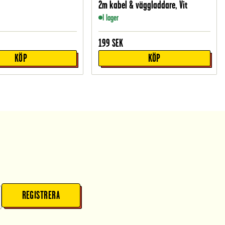
2m kabel & väggladdare, Vit
I lager
199
SEK
KÖP
KÖP
REGISTRERA