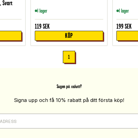
, Svart
I lager
I lager
119
SEK
199
SEK
KÖP
1
Sugen på
rabatt
?
Signa upp och få 10% rabatt på ditt första köp!