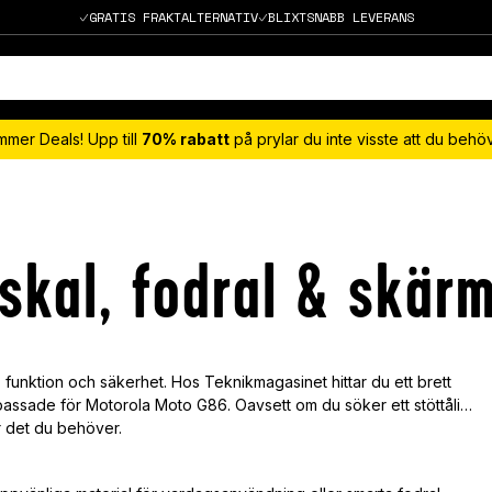
GRATIS FRAKTALTERNATIV
BLIXTSNABB LEVERANS
mmer Deals! Upp till
70% rabatt
på prylar du inte visste att du beh
skal, fodral & skär
funktion och säkerhet. Hos Teknikmagasinet hittar du ett brett
assade för Motorola Moto G86. Oavsett om du söker ett stöttåligt
ar det du behöver.