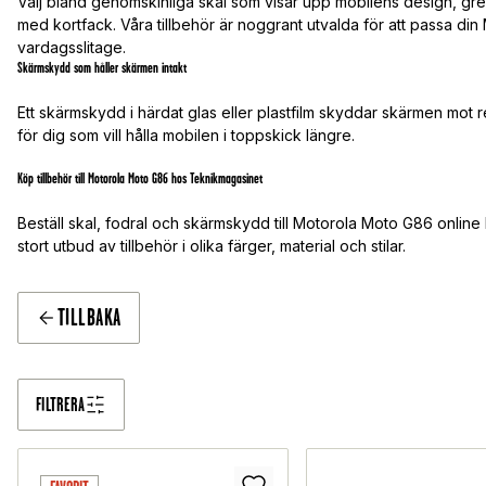
Välj bland genomskinliga skal som visar upp mobilens design, gre
med kortfack. Våra tillbehör är noggrant utvalda för att passa d
vardagsslitage.
Skärmskydd som håller skärmen intakt
Ett skärmskydd i härdat glas eller plastfilm skyddar skärmen mot 
för dig som vill hålla mobilen i toppskick längre.
Köp tillbehör till Motorola Moto G86 hos Teknikmagasinet
Beställ skal, fodral och skärmskydd till Motorola Moto G86 online 
stort utbud av tillbehör i olika färger, material och stilar.
TILLBAKA
FILTRERA