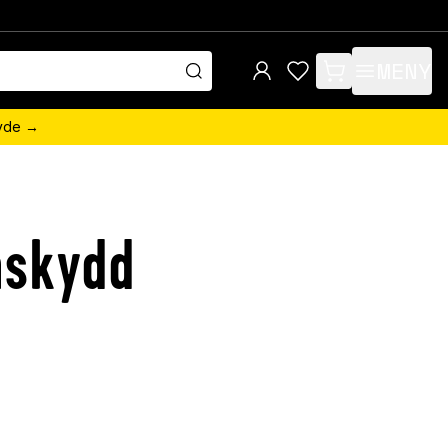
MENY
items in cart, view 
övde →
mskydd