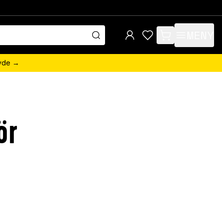
MENY
items in cart, view 
övde →
ör