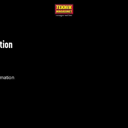
tion
rmation