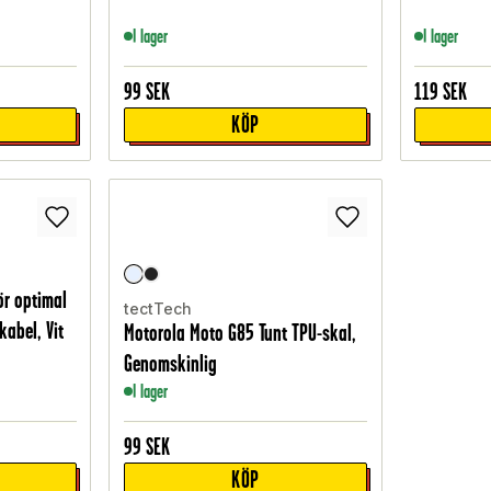
I lager
I lager
99
SEK
119
SEK
KÖP
ör optimal
tectTech
abel, Vit
Motorola Moto G85 Tunt TPU-skal,
Genomskinlig
I lager
99
SEK
KÖP