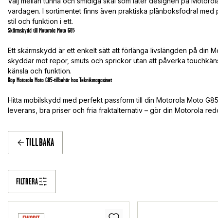
Välj mellan tunna och smidiga skal som låter designen på Motorola
vardagen. I sortimentet finns även praktiska plånboksfodral med pl
stil och funktion i ett.
Skärmskydd till Motorola Moto G85
Ett skärmskydd är ett enkelt sätt att förlänga livslängden på din M
skyddar mot repor, smuts och sprickor utan att påverka touchkänsli
känsla och funktion.
Köp Motorola Moto G85-tillbehör hos Teknikmagasinet
Hitta mobilskydd med perfekt passform till din Motorola Moto G85
leverans, bra priser och fria fraktalternativ – gör din Motorola redo 
TILLBAKA
FILTRERA