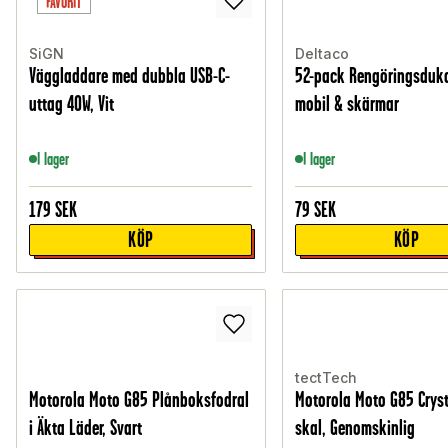
FAVORIT
SiGN
Deltaco
Väggladdare med dubbla USB-C-
52-pack Rengöringsduka
uttag 40W, Vit
mobil & skärmar
I lager
I lager
179
SEK
79
SEK
KÖP
KÖP
tectTech
Motorola Moto G85 Plånboksfodral
Motorola Moto G85 Cryst
i Äkta Läder, Svart
skal, Genomskinlig