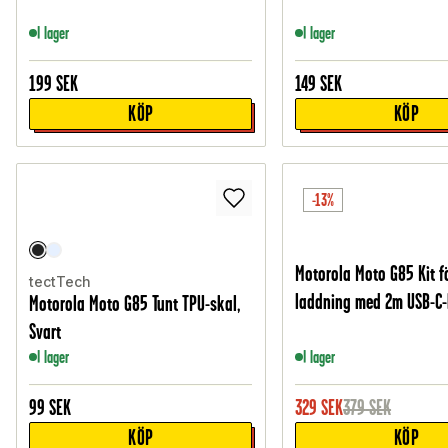
I lager
I lager
199
SEK
149
SEK
KÖP
KÖP
-13%
Motorola Moto G85 Kit f
tectTech
laddning med 2m USB-C-k
Motorola Moto G85 Tunt TPU-skal,
Svart
I lager
I lager
99
SEK
329
SEK
379
SEK
KÖP
KÖP