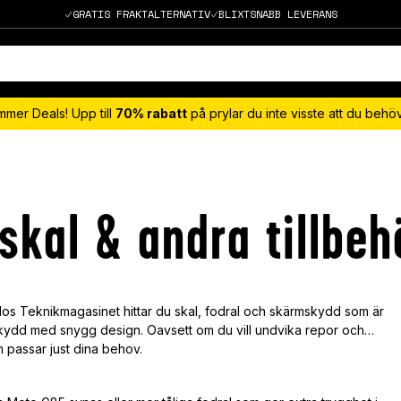
GRATIS FRAKTALTERNATIV
BLIXTSNABB LEVERANS
mmer Deals! Upp till
70% rabatt
på prylar du inte visste att du beh
skal & andra tillbeh
os Teknikmagasinet hittar du skal, fodral och skärmskydd som är
kydd med snygg design. Oavsett om du vill undvika repor och
om passar just dina behov.