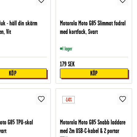
duk - håll din skärm
Motorola Moto G85 Slimmat fodral
n, Vit
med kortfack, Svart
I lager
179
SEK
KÖP
KÖP
-14%
oto G85 TPU-skal
Motorola Moto G85 Snabb laddare
vart
med 2m USB-C-kabel & 2 portar