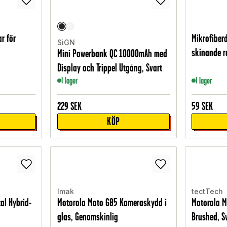
r för
Mikrofiber
SiGN
skinande re
Mini Powerbank QC 10000mAh med
Display och Trippel Utgång, Svart
I lager
I lager
229
SEK
59
SEK
KÖP
Imak
tectTech
al Hybrid-
Motorola Moto G85 Kameraskydd i
Motorola M
glas, Genomskinlig
Brushed, S