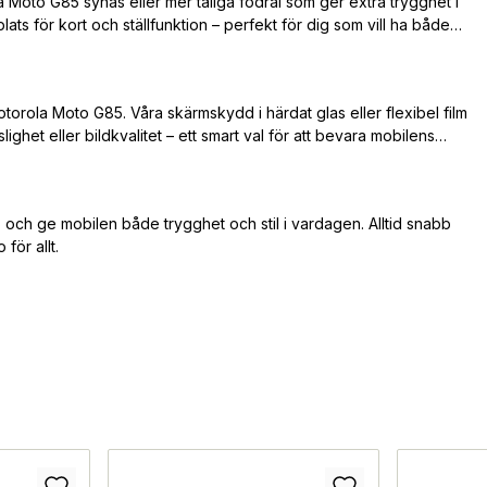
 Moto G85 synas eller mer tåliga fodral som ger extra trygghet i
ats för kort och ställfunktion – perfekt för dig som vill ha både
otorola Moto G85. Våra skärmskydd i härdat glas eller flexibel film
ghet eller bildkvalitet – ett smart val för att bevara mobilens
 och ge mobilen både trygghet och stil i vardagen. Alltid snabb
för allt.