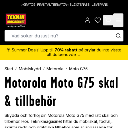
GRATIS FRAKTALTERNATIV
BLIXTSNABB LEVERANS
items in cart,
🌴 Summer Deals! Upp till
70% rabatt
på prylar du inte visste
att du behövde →
Start
Mobilskydd
Motorola
Moto G75
Motorola Moto G75 skal
& tillbehör
Skydda och förhöj din Motorola Moto G75 med rätt skal och
tillbehör. Hos Teknikmagasinet hittar du mobilskal, fodral,
skärmskydd och praktiska tillbehör som är anpassade för