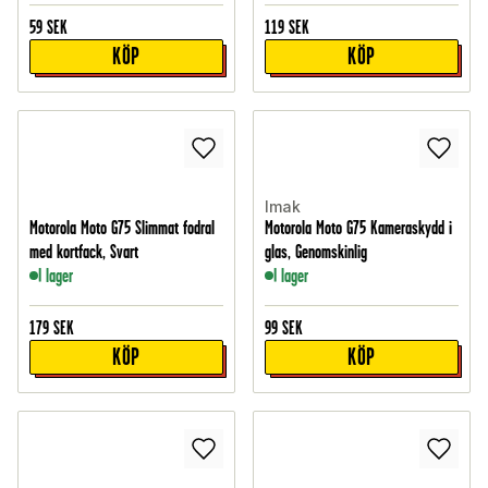
59
SEK
119
SEK
KÖP
KÖP
Imak
Motorola Moto G75 Slimmat fodral
Motorola Moto G75 Kameraskydd i
med kortfack, Svart
glas, Genomskinlig
I lager
I lager
179
SEK
99
SEK
KÖP
KÖP