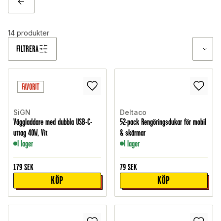
TILLBAKA
14
produkter
FILTRERA
FAVORIT
SiGN
Deltaco
Väggladdare med dubbla USB-C-
52-pack Rengöringsdukar för mobil
uttag 40W, Vit
& skärmar
I lager
I lager
179
SEK
79
SEK
KÖP
KÖP