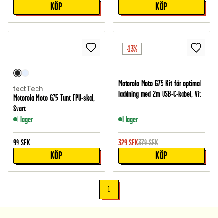
KÖP
KÖP
-13%
Motorola Moto G75 Kit för optimal
tectTech
laddning med 2m USB-C-kabel, Vit
Motorola Moto G75 Tunt TPU-skal,
Svart
I lager
I lager
99
SEK
329
SEK
379
SEK
KÖP
KÖP
1