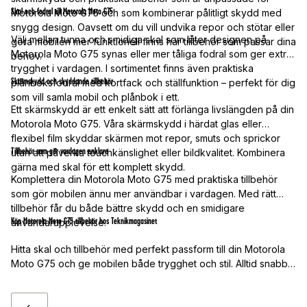
Skal och fodral till Motorola Moto G75
Motorola Moto G75 och som kombinerar pålitligt skydd med
snygg design. Oavsett om du vill undvika repor och stötar eller
Välj mellan tunna och smidiga skal som låter designen på
göra mobilen mer funktionell finns här tillbehör som passar dina
Motorola Moto G75 synas eller mer tåliga fodral som ger extra
behov.
trygghet i vardagen. I sortimentet finns även praktiska
Skärmskydd och skyddande tillbehör
plånboksfodral med kortfack och ställfunktion – perfekt för dig
som vill samla mobil och plånbok i ett.
Ett skärmskydd är ett enkelt sätt att förlänga livslängden på din
Motorola Moto G75. Våra skärmskydd i härdat glas eller
flexibel film skyddar skärmen mot repor, smuts och sprickor
Tillbehör som gör vardagen enklare
utan att påverka touchkänslighet eller bildkvalitet. Kombinera
gärna med skal för ett komplett skydd.
Komplettera din Motorola Moto G75 med praktiska tillbehör
som gör mobilen ännu mer användbar i vardagen. Med rätt
tillbehör får du både bättre skydd och en smidigare
Köp Motorola Moto G75-tillbehör hos Teknikmagasinet
användarupplevelse.
Hitta skal och tillbehör med perfekt passform till din Motorola
Moto G75 och ge mobilen både trygghet och stil. Alltid snabb
leverans, bra priser och fria fraktalternativ – gör din Motorola
redo för allt.