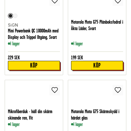
Motorola Moto G75 Plånboksfodral i
SiGN
Äkta Läder, Svart
Mini Powerbank QC 10000mAh med
Display och Trippel Utgång, Svart
I lager
I lager
229
SEK
199
SEK
KÖP
KÖP
Mikrofiberduk - håll din skärm
Motorola Moto G75 Skärmskydd i
skinande ren, Vit
härdat glas
I lager
I lager