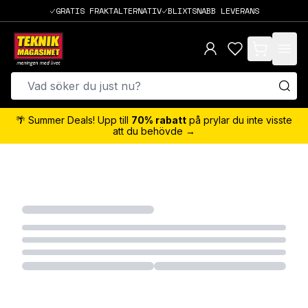
GRATIS FRAKTALTERNATIV
BLIXTSNABB LEVERANS
items in cart,
🌴 Summer Deals! Upp till
70% rabatt
på prylar du inte visste
att du behövde →