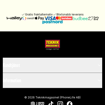
Gratis fraktalternativ
Blixtsnabb leverans
Kundtjänst
Information
©
2026
Teknikmagasinet (PhoneLife AB)
FÖLJ OSS!