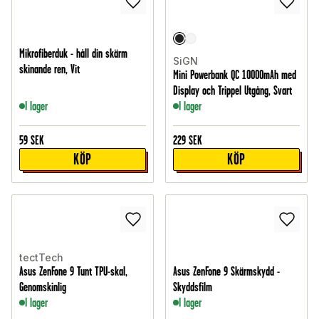
Mikrofiberduk - håll din skärm
SiGN
skinande ren, Vit
Mini Powerbank QC 10000mAh med
Display och Trippel Utgång, Svart
I lager
I lager
59
SEK
229
SEK
KÖP
KÖP
tectTech
Asus ZenFone 9 Tunt TPU-skal,
Asus ZenFone 9 Skärmskydd -
Genomskinlig
Skyddsfilm
I lager
I lager