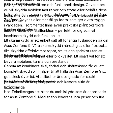
Skal och fodral till Asus Zenfone 9
pålitligt skydd med stilren och funktionell design. Oavsett om
du vill skydda mobilen mot repor och stötar eller behålla dess
Välj mellan tunna och smidiga skal som låter designen på Asus
kompakta och eleganta uttryck finns här tillbehör som passar
Zenfone 9 synas eller mer tåliga fodral som ger extra trygghet
dina behov.
i vardagen. I sortimentet finns även praktiska plånboksfodral
Skärmskydd till Asus Zenfone 9
med kortfack och ställfunktion – perfekt för dig som vill
kombinera skydd och funktion i ett.
Ett skärmskydd är ett enkelt sätt att förlänga livslängden på din
Asus Zenfone 9. Våra skärmskydd i härdat glas eller flexibel
film skyddar effektivt mot repor, smuts och sprickor utan att
Hitta rätt skydd till din Asus Zenfone
påverka touchkänslighet eller bildkvalitet. Ett smart val för att
bevara mobilens känsla och prestanda.
Genom att kombinera skal, fodral och skärmskydd får du ett
komplett skydd som hjälper till att hålla din Asus Zenfone 9 i
gott skick över tid. Alla tillbehör är designade för exakt
Köp Asus Zenfone 9-tillbehör hos Teknikmagasinet
passform så att knappar, portar och kamera alltid är
lättåtkomliga.
Hos Teknikmagasinet hittar du mobilskydd som är anpassade
för Asus Zenfone 9. Med snabb leverans, bra priser och fria
fraktalternativ gör vi det enkelt att skydda din mobil – redo för
vardagens alla utmaningar.