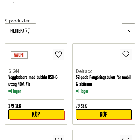
TILLBAKA
9
produkter
FILTRERA
FAVORIT
SiGN
Deltaco
Väggladdare med dubbla USB-C-
52-pack Rengöringsdukar för mobil
uttag 40W, Vit
& skärmar
I lager
I lager
179
SEK
79
SEK
KÖP
KÖP