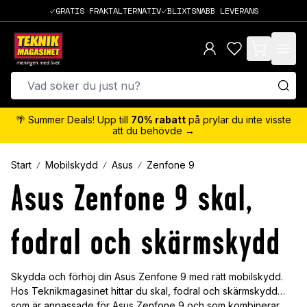
GRATIS FRAKTALTERNATIV
BLIXTSNABB LEVERANS
items in cart,
🌴 Summer Deals! Upp till
70% rabatt
på prylar du inte visste
att du behövde →
Start
Mobilskydd
Asus
Zenfone 9
Asus Zenfone 9 skal,
fodral och skärmskydd
Skydda och förhöj din Asus Zenfone 9 med rätt mobilskydd.
Hos Teknikmagasinet hittar du skal, fodral och skärmskydd
som är anpassade för Asus Zenfone 9 och som kombinerar