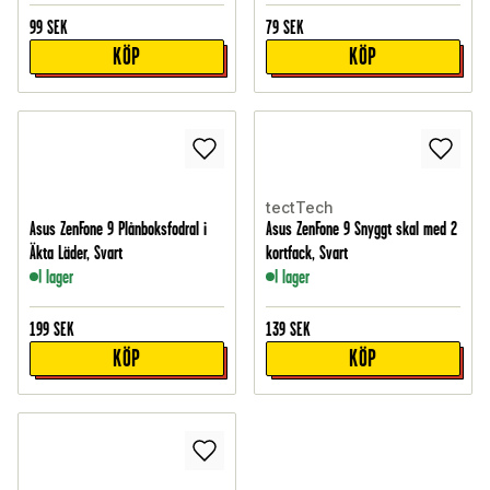
99
SEK
79
SEK
KÖP
KÖP
tectTech
Asus ZenFone 9 Plånboksfodral i
Asus ZenFone 9 Snyggt skal med 2
Äkta Läder, Svart
kortfack, Svart
I lager
I lager
199
SEK
139
SEK
KÖP
KÖP