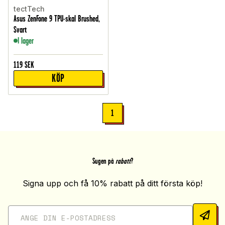
tectTech
Asus ZenFone 9 TPU-skal Brushed,
Svart
I lager
119
SEK
KÖP
1
Sugen på
rabatt
?
Signa upp och få 10% rabatt på ditt första köp!