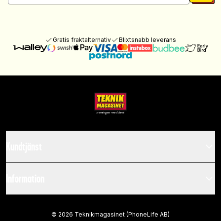
Gratis fraktalternativ
Blixtsnabb leverans
Kundtjänst
Information
©
2026
Teknikmagasinet (PhoneLife AB)